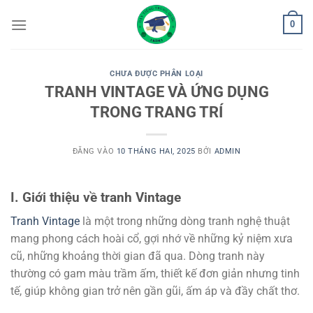
Bỏ
0
qua
nội
dung
CHƯA ĐƯỢC PHÂN LOẠI
TRANH VINTAGE VÀ ỨNG DỤNG
TRONG TRANG TRÍ
ĐĂNG VÀO
10 THÁNG HAI, 2025
BỞI
ADMIN
I. Giới thiệu về tranh Vintage
Tranh Vintage
là một trong những dòng tranh nghệ thuật
mang phong cách hoài cổ, gợi nhớ về những kỷ niệm xưa
cũ, những khoảng thời gian đã qua. Dòng tranh này
thường có gam màu trầm ấm, thiết kế đơn giản nhưng tinh
tế, giúp không gian trở nên gần gũi, ấm áp và đầy chất thơ.