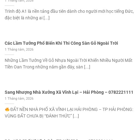
1 Tháng tám, 2026
Trình độ A1 là nền tảng đầu tiên dành cho người mới học tiếng Đức,
đặc biệt là những ai [...]
Các Lầm Tưởng Phổ Biến Khi Thi Công Sàn Gỗ Ngoài Trời
1 Tháng tám, 2026
Những Lầm Tưởng Về Gỗ Nhựa Ngoài Trời Khiến Nhiều Người Mất
Tiền Oan Trong những năm gần đây, sàn [...]
Sang Nhượng Nhà Xưởng Xã Vĩnh Lại – Hải Phòng – 0782221111
1 Tháng tám, 2026
ĐẤT NỀN NHÀ PHỐ XÃ VĨNH LẠI HẢI PHÒNG – TP HẢI PHÒNG:
VÙNG ĐẤT CHƯA BỊ “ĐÁNH THỨC” [...]