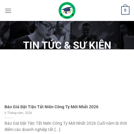
Bỏ
0
qua
nội
dung
TIN TỨC & SỰ KIỆN
Trang chủ / Tin tức & Sự kiện
Báo Giá Đặt Tiệc Tất Niên Công Ty Mới Nhất 2026
6 Tháng tám, 2026
Báo Giá Đặt Tiệc Tất Niên Công Ty Mới Nhất 2026 Cuối năm là thời
điểm các doanh nghiệp tất [...]