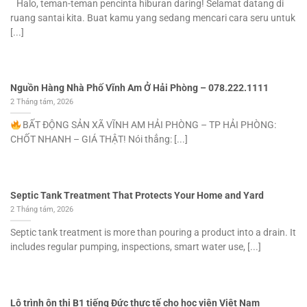
Halo, teman-teman pencinta hiburan daring! Selamat datang di
ruang santai kita. Buat kamu yang sedang mencari cara seru untuk
[...]
Nguồn Hàng Nhà Phố Vĩnh Am Ở Hải Phòng – 078.222.1111
2 Tháng tám, 2026
BẤT ĐỘNG SẢN XÃ VĨNH AM HẢI PHÒNG – TP HẢI PHÒNG:
CHỐT NHANH – GIÁ THẬT! Nói thẳng: [...]
Septic Tank Treatment That Protects Your Home and Yard
2 Tháng tám, 2026
Septic tank treatment is more than pouring a product into a drain. It
includes regular pumping, inspections, smart water use, [...]
Lộ trình ôn thi B1 tiếng Đức thực tế cho học viên Việt Nam