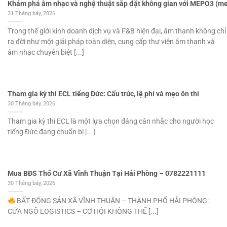
Khám phá âm nhạc và nghệ thuật sắp đặt không gian với MEPO3 (m
31 Tháng bảy, 2026
Trong thế giới kinh doanh dịch vụ và F&B hiện đại, âm thanh không ch
ra đời như một giải pháp toàn diện, cung cấp thư viện âm thanh và
âm nhạc chuyên biệt [...]
Tham gia kỳ thi ECL tiếng Đức: Cấu trúc, lệ phí và mẹo ôn thi
30 Tháng bảy, 2026
Tham gia kỳ thi ECL là một lựa chọn đáng cân nhắc cho người học
tiếng Đức đang chuẩn bị [...]
Mua BĐS Thổ Cư Xã Vĩnh Thuận Tại Hải Phòng – 0782221111
30 Tháng bảy, 2026
BẤT ĐỘNG SẢN XÃ VĨNH THUẬN – THÀNH PHỐ HẢI PHÒNG:
CỬA NGÕ LOGISTICS – CƠ HỘI KHÔNG THỂ [...]