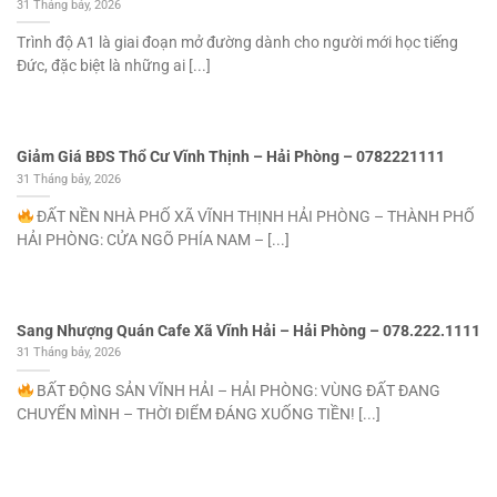
31 Tháng bảy, 2026
Trình độ A1 là giai đoạn mở đường dành cho người mới học tiếng
Đức, đặc biệt là những ai [...]
Giảm Giá BĐS Thổ Cư Vĩnh Thịnh – Hải Phòng – 0782221111
31 Tháng bảy, 2026
ĐẤT NỀN NHÀ PHỐ XÃ VĨNH THỊNH HẢI PHÒNG – THÀNH PHỐ
HẢI PHÒNG: CỬA NGÕ PHÍA NAM – [...]
Sang Nhượng Quán Cafe Xã Vĩnh Hải – Hải Phòng – 078.222.1111
31 Tháng bảy, 2026
BẤT ĐỘNG SẢN VĨNH HẢI – HẢI PHÒNG: VÙNG ĐẤT ĐANG
CHUYỂN MÌNH – THỜI ĐIỂM ĐÁNG XUỐNG TIỀN! [...]