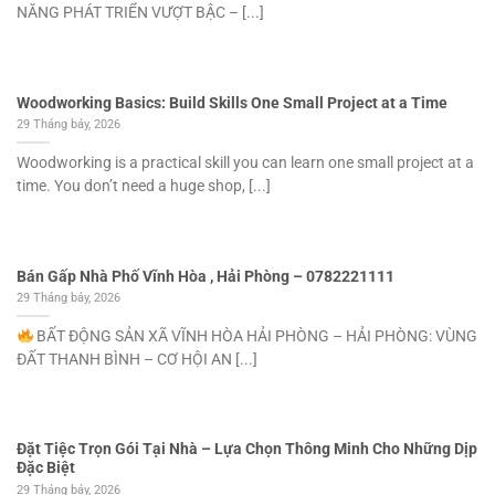
NĂNG PHÁT TRIỂN VƯỢT BẬC – [...]
Woodworking Basics: Build Skills One Small Project at a Time
29 Tháng bảy, 2026
Woodworking is a practical skill you can learn one small project at a
time. You don’t need a huge shop, [...]
Bán Gấp Nhà Phố Vĩnh Hòa , Hải Phòng – 0782221111
29 Tháng bảy, 2026
BẤT ĐỘNG SẢN XÃ VĨNH HÒA HẢI PHÒNG – HẢI PHÒNG: VÙNG
ĐẤT THANH BÌNH – CƠ HỘI AN [...]
Đặt Tiệc Trọn Gói Tại Nhà – Lựa Chọn Thông Minh Cho Những Dịp
Đặc Biệt
29 Tháng bảy, 2026