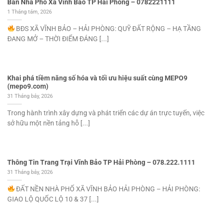
Bán Nhà Phố Xã Vĩnh Bảo TP Hải Phòng – 0782221111
1 Tháng tám, 2026
BĐS XÃ VĨNH BẢO – HẢI PHÒNG: QUỸ ĐẤT RỘNG – HẠ TẦNG
ĐANG MỞ – THỜI ĐIỂM ĐÁNG [...]
Khai phá tiềm năng số hóa và tối ưu hiệu suất cùng MEPO9
(mepo9.com)
31 Tháng bảy, 2026
Trong hành trình xây dựng và phát triển các dự án trực tuyến, việc
sở hữu một nền tảng hỗ [...]
Thông Tin Trang Trại Vĩnh Bảo TP Hải Phòng – 078.222.1111
31 Tháng bảy, 2026
ĐẤT NỀN NHÀ PHỐ XÃ VĨNH BẢO HẢI PHÒNG – HẢI PHÒNG:
GIAO LỘ QUỐC LỘ 10 & 37 [...]