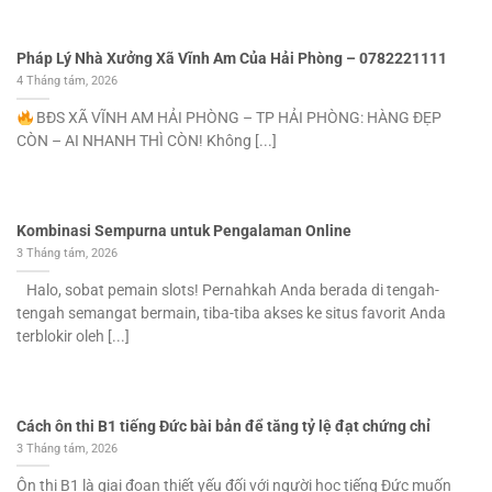
Pháp Lý Nhà Xưởng Xã Vĩnh Am Của Hải Phòng – 0782221111
4 Tháng tám, 2026
BĐS XÃ VĨNH AM HẢI PHÒNG – TP HẢI PHÒNG: HÀNG ĐẸP
CÒN – AI NHANH THÌ CÒN! Không [...]
Kombinasi Sempurna untuk Pengalaman Online
3 Tháng tám, 2026
Halo, sobat pemain slots! Pernahkah Anda berada di tengah-
tengah semangat bermain, tiba-tiba akses ke situs favorit Anda
terblokir oleh [...]
Cách ôn thi B1 tiếng Đức bài bản để tăng tỷ lệ đạt chứng chỉ
3 Tháng tám, 2026
Ôn thi B1 là giai đoạn thiết yếu đối với người học tiếng Đức muốn