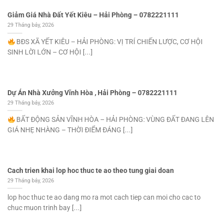
Giảm Giá Nhà Đất Yết Kiêu – Hải Phòng – 0782221111
29 Tháng bảy, 2026
BĐS XÃ YẾT KIÊU – HẢI PHÒNG: VỊ TRÍ CHIẾN LƯỢC, CƠ HỘI
SINH LỜI LỚN – CƠ HỘI [...]
Dự Án Nhà Xưởng Vĩnh Hòa , Hải Phòng – 0782221111
29 Tháng bảy, 2026
BẤT ĐỘNG SẢN VĨNH HÒA – HẢI PHÒNG: VÙNG ĐẤT ĐANG LÊN
GIÁ NHẸ NHÀNG – THỜI ĐIỂM ĐÁNG [...]
Cach trien khai lop hoc thuc te ao theo tung giai doan
29 Tháng bảy, 2026
lop hoc thuc te ao dang mo ra mot cach tiep can moi cho cac to
chuc muon trinh bay [...]