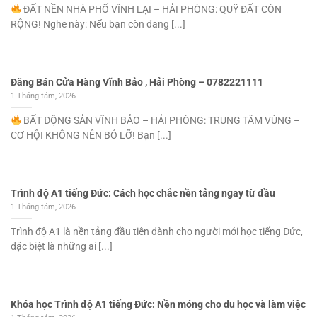
ĐẤT NỀN NHÀ PHỐ VĨNH LẠI – HẢI PHÒNG: QUỸ ĐẤT CÒN
RỘNG! Nghe này: Nếu bạn còn đang [...]
Đăng Bán Cửa Hàng Vĩnh Bảo , Hải Phòng – 0782221111
1 Tháng tám, 2026
BẤT ĐỘNG SẢN VĨNH BẢO – HẢI PHÒNG: TRUNG TÂM VÙNG –
CƠ HỘI KHÔNG NÊN BỎ LỠ! Bạn [...]
Trình độ A1 tiếng Đức: Cách học chắc nền tảng ngay từ đầu
1 Tháng tám, 2026
Trình độ A1 là nền tảng đầu tiên dành cho người mới học tiếng Đức,
đặc biệt là những ai [...]
Khóa học Trình độ A1 tiếng Đức: Nền móng cho du học và làm việc