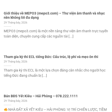
Giới thiệu về MEPO3 (mepo3.com) – Thư viện âm thanh và nhạc
nền không lời đa dạng
29 Tháng bảy, 2026
MEPO3 (mepo3.com) là một nền tảng thư viện âm thanh trực tuyến
toàn diện, chuyên cung cấp các nguồn tài [...]
Tham gia kỳ thi ECL tiếng Đức: Cấu trúc, lệ phí và mẹo ôn thi
29 Tháng bảy, 2026
Tham gia kỳ thi ECL là một lựa chọn đáng cân nhắc cho người học
tiếng Đức đang chuẩn bị [...]
Bán BĐS Yết Kiêu – Hải Phòng – 078.222.1111
29 Tháng bảy, 2026
NHÀ ĐẤT XÃ YẾT KIÊU – HẢI PHÒNG: VỊ TRÍ CHIẾN LƯỢC, TIỀM