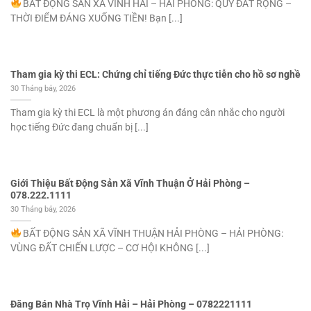
BẤT ĐỘNG SẢN XÃ VĨNH HẢI – HẢI PHÒNG: QUỸ ĐẤT RỘNG –
THỜI ĐIỂM ĐÁNG XUỐNG TIỀN! Bạn [...]
Tham gia kỳ thi ECL: Chứng chỉ tiếng Đức thực tiễn cho hồ sơ nghề
30 Tháng bảy, 2026
Tham gia kỳ thi ECL là một phương án đáng cân nhắc cho người
học tiếng Đức đang chuẩn bị [...]
Giới Thiệu Bất Động Sản Xã Vĩnh Thuận Ở Hải Phòng –
078.222.1111
30 Tháng bảy, 2026
BẤT ĐỘNG SẢN XÃ VĨNH THUẬN HẢI PHÒNG – HẢI PHÒNG:
VÙNG ĐẤT CHIẾN LƯỢC – CƠ HỘI KHÔNG [...]
Đăng Bán Nhà Trọ Vĩnh Hải – Hải Phòng – 0782221111