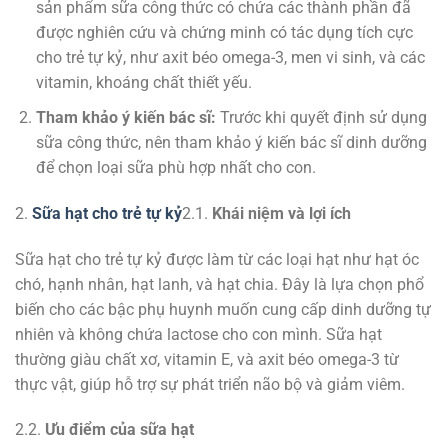
sản phẩm sữa công thức có chứa các thành phần đã
được nghiên cứu và chứng minh có tác dụng tích cực
cho trẻ tự kỷ, như axit béo omega-3, men vi sinh, và các
vitamin, khoáng chất thiết yếu.
Tham khảo ý kiến bác sĩ:
Trước khi quyết định sử dụng
sữa công thức, nên tham khảo ý kiến bác sĩ dinh dưỡng
để chọn loại sữa phù hợp nhất cho con.
2.
Sữa hạt cho trẻ tự kỷ
2.1.
Khái niệm và lợi ích
Sữa hạt cho trẻ tự kỷ được làm từ các loại hạt như hạt óc
chó, hạnh nhân, hạt lanh, và hạt chia. Đây là lựa chọn phổ
biến cho các bậc phụ huynh muốn cung cấp dinh dưỡng tự
nhiên và không chứa lactose cho con mình. Sữa hạt
thường giàu chất xơ, vitamin E, và axit béo omega-3 từ
thực vật, giúp hỗ trợ sự phát triển não bộ và giảm viêm.
2.2.
Ưu điểm của sữa hạt