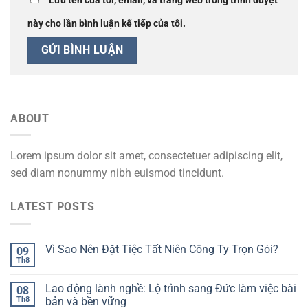
Lưu tên của tôi, email, và trang web trong trình duyệt
này cho lần bình luận kế tiếp của tôi.
ABOUT
Lorem ipsum dolor sit amet, consectetuer adipiscing elit,
sed diam nonummy nibh euismod tincidunt.
LATEST POSTS
Vì Sao Nên Đặt Tiệc Tất Niên Công Ty Trọn Gói?
09
Th8
Lao động lành nghề: Lộ trình sang Đức làm việc bài
08
Th8
bản và bền vững