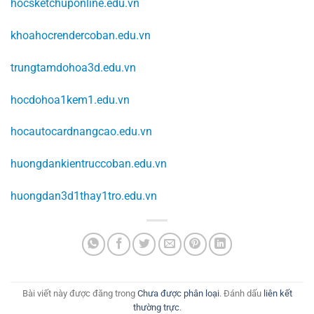
hocsketchuponline.edu.vn
khoahocrendercoban.edu.vn
trungtamdohoa3d.edu.vn
hocdohoa1kem1.edu.vn
hocautocardnangcao.edu.vn
huongdankientruccoban.edu.vn
huongdan3d1thay1tro.edu.vn
Bài viết này được đăng trong
Chưa được phân loại
. Đánh dấu
liên kết
thường trực
.