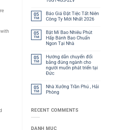
16GT4GS-2LV
re
Báo Giá Đặt Tiệc Tất Niên
05
Th8
Công Ty Mới Nhất 2026
 with
Bật Mí Bao Nhiêu Phút
05
Th8
Hấp Bánh Bao Chuẩn
Ngon Tại Nhà
Hướng dẫn chuyển đổi
05
Th8
bằng đúng ngành cho
người muốn phát triển tại
Đức
Nhà Xưởng Trần Phú , Hải
05
Th8
Phòng
RECENT COMMENTS
d
DANH MỤC