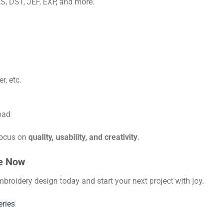
S, DST, JEF, EXP, and more.
r, etc.
oad
focus on
quality, usability, and creativity
.
le Now
broidery design today and start your next project with joy.
eries