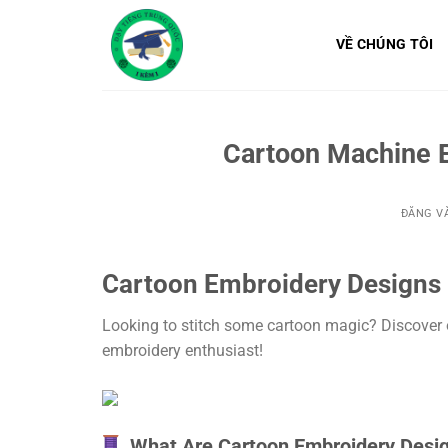
Bỏ
qua
VỀ CHÚNG TÔI
nội
dung
Cartoon Machine E
ĐĂNG V
Cartoon Embroidery Designs
Looking to stitch some cartoon magic? Discover 
embroidery enthusiast!
What Are Cartoon Embroidery Desi