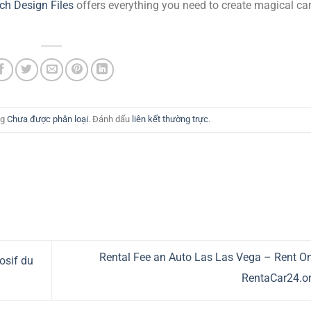
tch Design Files
offers everything you need to create magical ca
ng
Chưa được phân loại
. Đánh dấu
liên kết thường trực
.
Rental Fee an Auto Las Las Vega – Rent On
losif du
RentaCar24.o