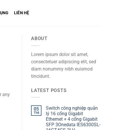
DỤNG
LIÊN HỆ
ABOUT
Lorem ipsum dolor sit amet,
consectetuer adipiscing elit, sed
diam nonummy nibh euismod
tincidunt.
LATEST POSTS
r any
Switch công nghiệp quản
05
Th8
lý 16 cổng Gigabit
Ethernet + 4 cổng Gigabit
SFP 3Onedata IES6300SL-