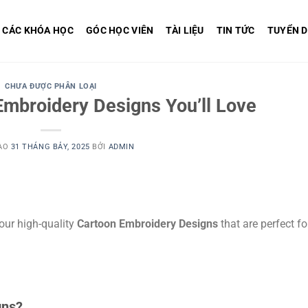
CÁC KHÓA HỌC
GÓC HỌC VIÊN
TÀI LIỆU
TIN TỨC
TUYỂN 
CHƯA ĐƯỢC PHÂN LOẠI
mbroidery Designs You’ll Love
ÀO
31 THÁNG BẢY, 2025
BỞI
ADMIN
our high-quality
Cartoon Embroidery Designs
that are perfect fo
gns?