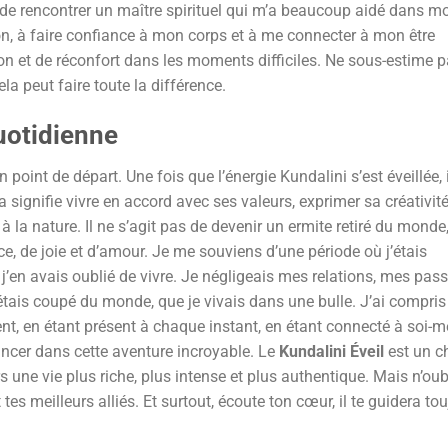
e de rencontrer un maître spirituel qui m’a beaucoup aidé dans m
on, à faire confiance à mon corps et à me connecter à mon être
on et de réconfort dans les moments difficiles. Ne sous-estime 
a peut faire toute la différence.
Quotidienne
 point de départ. Une fois que l’énergie Kundalini s’est éveillée, i
a signifie vivre en accord avec ses valeurs, exprimer sa créativité
à la nature. Il ne s’agit pas de devenir un ermite retiré du monde
e, de joie et d’amour. Je me souviens d’une période où j’étais
j’en avais oublié de vivre. Je négligeais mes relations, mes pass
m’étais coupé du monde, que je vivais dans une bulle. J’ai compris
ement, en étant présent à chaque instant, en étant connecté à soi-
lancer dans cette aventure incroyable. Le
Kundalini Éveil
est un c
 une vie plus riche, plus intense et plus authentique. Mais n’oub
 tes meilleurs alliés. Et surtout, écoute ton cœur, il te guidera to