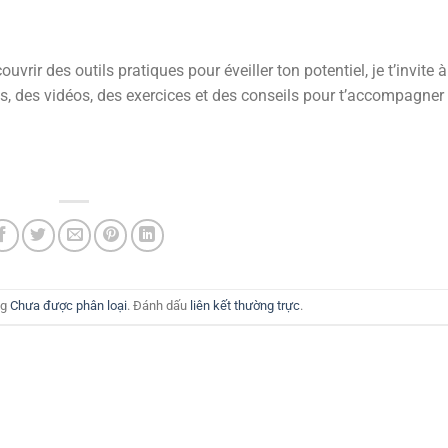
vrir des outils pratiques pour éveiller ton potentiel, je t’invite à 
les, des vidéos, des exercices et des conseils pour t’accompagne
ng
Chưa được phân loại
. Đánh dấu
liên kết thường trực
.