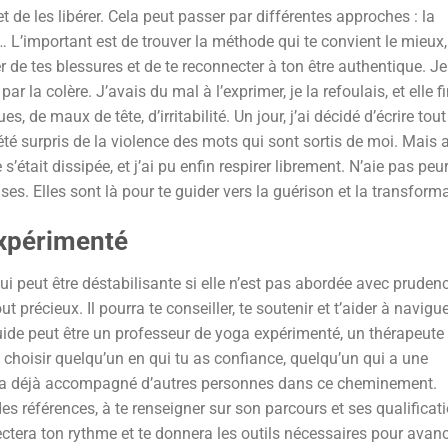
et de les libérer. Cela peut passer par différentes approches : la
oga… L’important est de trouver la méthode qui te convient le mieux,
er de tes blessures et de te reconnecter à ton être authentique. J
r la colère. J’avais du mal à l’exprimer, je la refoulais, et elle fi
 de maux de tête, d’irritabilité. Un jour, j’ai décidé d’écrire tout
 été surpris de la violence des mots qui sont sortis de moi. Mais 
e s’était dissipée, et j’ai pu enfin respirer librement. N’aie pas peu
s. Elles sont là pour te guider vers la guérison et la transforma
Expérimenté
i peut être déstabilisante si elle n’est pas abordée avec pruden
 précieux. Il pourra te conseiller, te soutenir et t’aider à navigue
uide peut être un professeur de yoga expérimenté, un thérapeute
e choisir quelqu’un en qui tu as confiance, quelqu’un qui a une
i a déjà accompagné d’autres personnes dans ce cheminement.
s références, à te renseigner sur son parcours et ses qualificat
ectera ton rythme et te donnera les outils nécessaires pour avan