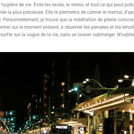
ygiène de vie. Évite les excès, le stress, et tout ce qui peut poll
liée la plus précieuse. Elle te permettra de calmer le mental, d’ap
d. Personnellement, je trouve que la méditation de pleine consci
ncentrer sur le moment présent, à observer tes pensées et tes émot
fer sur la vague de la vie, sans se laisser submerger. N’oublie