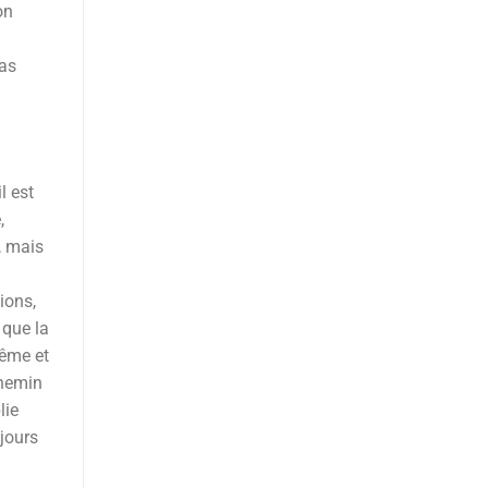
on
pas
l est
,
, mais
ions,
 que la
même et
hemin
lie
ujours