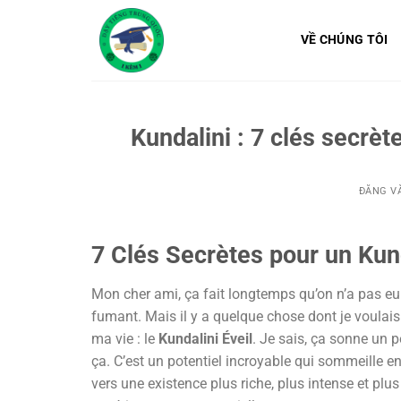
Bỏ
qua
VỀ CHÚNG TÔI
nội
dung
Kundalini : 7 clés secrète
ĐĂNG V
7 Clés Secrètes pour un
Kund
Mon cher ami, ça fait longtemps qu’on n’a pas e
fumant. Mais il y a quelque chose dont je voulais
ma vie : le
Kundalini Éveil
. Je sais, ça sonne un 
ça. C’est un potentiel incroyable qui sommeille en 
vers une existence plus riche, plus intense et plu