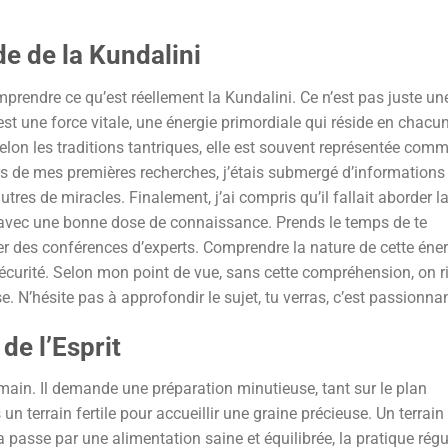
e de la Kundalini
omprendre ce qu’est réellement la Kundalini. Ce n’est pas juste un
est une force vitale, une énergie primordiale qui réside en chacu
Selon les traditions tantriques, elle est souvent représentée com
rs de mes premières recherches, j’étais submergé d’informations
utres de miracles. Finalement, j’ai compris qu’il fallait aborder l
, avec une bonne dose de connaissance. Prends le temps de te
er des conférences d’experts. Comprendre la nature de cette éner
sécurité. Selon mon point de vue, sans cette compréhension, on r
 N’hésite pas à approfondir le sujet, tu verras, c’est passionnan
de l’Esprit
main. Il demande une préparation minutieuse, tant sur le plan
n terrain fertile pour accueillir une graine précieuse. Un terrain
a passe par une alimentation saine et équilibrée, la pratique régu