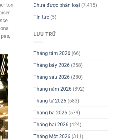
uer ton
Chưa được phân loại
(7.415)
aiser
Tin tức
(5)
ence
ions
LƯU TRỮ
 pas,
Tháng tám 2026
(66)
Tháng bảy 2026
(258)
Tháng sáu 2026
(280)
Tháng năm 2026
(392)
Tháng tư 2026
(583)
Tháng ba 2026
(579)
Tháng hai 2026
(424)
Tháng Một 2026
(311)