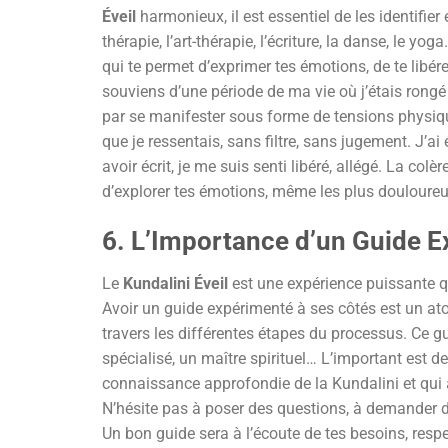
Éveil
harmonieux, il est essentiel de les identifier 
thérapie, l’art-thérapie, l’écriture, la danse, le y
qui te permet d’exprimer tes émotions, de te libér
souviens d’une période de ma vie où j’étais rongé pa
par se manifester sous forme de tensions physiques,
que je ressentais, sans filtre, sans jugement. J’ai
avoir écrit, je me suis senti libéré, allégé. La colèr
d’explorer tes émotions, même les plus douloureuse
6. L’Importance d’un Guide 
Le
Kundalini Éveil
est une expérience puissante qu
Avoir un guide expérimenté à ses côtés est un atout
travers les différentes étapes du processus. Ce g
spécialisé, un maître spirituel… L’important est d
connaissance approfondie de la Kundalini et qu
N’hésite pas à poser des questions, à demander de
Un bon guide sera à l’écoute de tes besoins, resp