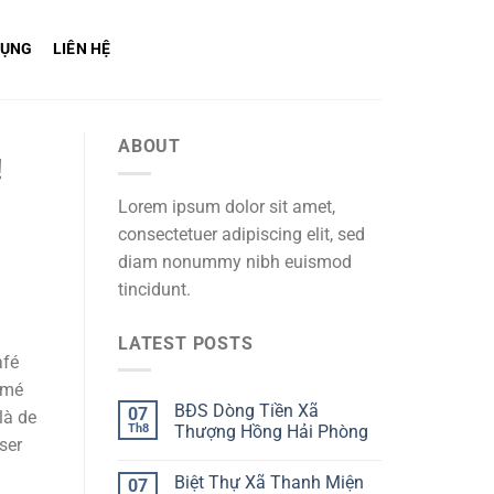
DỤNG
LIÊN HỆ
ABOUT
!
Lorem ipsum dolor sit amet,
consectetuer adipiscing elit, sed
diam nonummy nibh euismod
tincidunt.
LATEST POSTS
afé
rmé
BĐS Dòng Tiền Xã
07
là de
Th8
Thượng Hồng Hải Phòng
ser
Biệt Thự Xã Thanh Miện
07