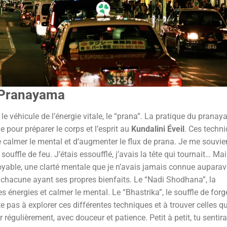
e Pranayama
 est le véhicule de l’énergie vitale, le “prana”. La pratique du prana
e pour préparer le corps et l’esprit au
Kundalini Éveil
. Ces techn
e calmer le mental et d’augmenter le flux de prana. Je me souvie
 souffle de feu. J’étais essoufflé, j’avais la tête qui tournait… Ma
croyable, une clarté mentale que je n’avais jamais connue auparava
hacune ayant ses propres bienfaits. Le “Nadi Shodhana”, la
les énergies et calmer le mental. Le “Bhastrika”, le souffle de forg
site pas à explorer ces différentes techniques et à trouver celles qu
 régulièrement, avec douceur et patience. Petit à petit, tu sentir