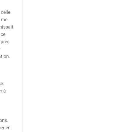
 celle
e me
nissait
 ce
après
r
tion.
ce.
r à
ions.
cer en