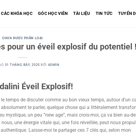
CÁC KHÓA HỌC
GÓC HỌC VIÊN
TÀI LIỆU
TIN TỨC
TUYỂN 
CHƯA ĐƯỢC PHÂN LOẠI
s pour un éveil explosif du potentiel 
ÀO
31 THÁNG BẢY, 2025
BỞI
ADMIN
alini Éveil
Explosif!
u le temps de discuter comme au bon vieux temps, autour d’un c
 absolument te parler, quelque chose qui a littéralement transfo
peu mystique, un peu “new age”, mais crois-moi, ça va bien au-de
nous, une énergie vitale qui, une fois réveillée, peut nous propul
s authentique. Laisse-moi te partager ces 7 clés qui, selon mon