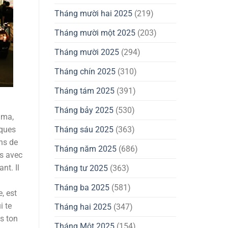
Tháng mười hai 2025
(219)
Tháng mười một 2025
(203)
Tháng mười 2025
(294)
Tháng chín 2025
(310)
Tháng tám 2025
(391)
Tháng bảy 2025
(530)
yama,
Tháng sáu 2025
(363)
iques
ns de
Tháng năm 2025
(686)
is avec
nt. Il
Tháng tư 2025
(363)
Tháng ba 2025
(581)
e, est
i te
Tháng hai 2025
(347)
as ton
Tháng Một 2025
(154)