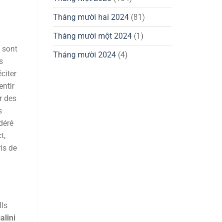
Tháng mười hai 2024
(81)
Tháng mười một 2024
(1)
 sont
Tháng mười 2024
(4)
s
citer
entir
r des
s
déré
t,
ris de
Ils
alini