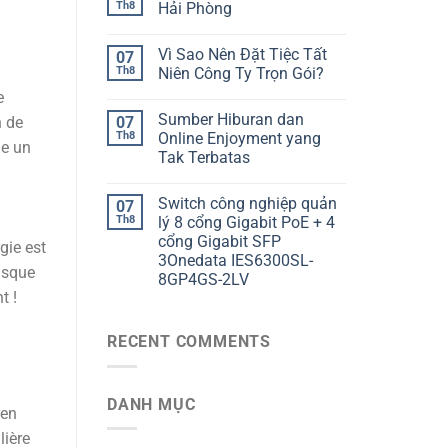
Th8
Hải Phòng
Vì Sao Nên Đặt Tiệc Tất
07
Th8
Niên Công Ty Trọn Gói?
e
Sumber Hiburan dan
n de
07
Th8
Online Enjoyment yang
me un
Tak Terbatas
a
Switch công nghiệp quản
07
Th8
lý 8 cổng Gigabit PoE + 4
cổng Gigabit SFP
gie est
3Onedata IES6300SL-
isque
8GP4GS-2LV
t !
RECENT COMMENTS
DANH MỤC
 en
lière