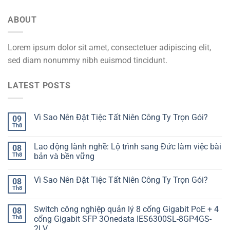
ABOUT
Lorem ipsum dolor sit amet, consectetuer adipiscing elit,
sed diam nonummy nibh euismod tincidunt.
LATEST POSTS
Vì Sao Nên Đặt Tiệc Tất Niên Công Ty Trọn Gói?
09
Th8
Lao động lành nghề: Lộ trình sang Đức làm việc bài
08
Th8
bản và bền vững
Vì Sao Nên Đặt Tiệc Tất Niên Công Ty Trọn Gói?
08
Th8
Switch công nghiệp quản lý 8 cổng Gigabit PoE + 4
08
Th8
cổng Gigabit SFP 3Onedata IES6300SL-8GP4GS-
2LV