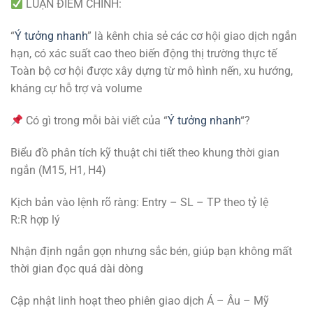
LUẬN ĐIỂM CHÍNH:
“
Ý tưởng nhanh
” là kênh chia sẻ các cơ hội giao dịch ngắn
hạn, có xác suất cao theo biến động thị trường thực tế
Toàn bộ cơ hội được xây dựng từ mô hình nến, xu hướng,
kháng cự hỗ trợ và volume
Có gì trong mỗi bài viết của “
Ý tưởng nhanh
“?
Biểu đồ phân tích kỹ thuật chi tiết theo khung thời gian
ngắn (M15, H1, H4)
Kịch bản vào lệnh rõ ràng: Entry – SL – TP theo tỷ lệ
R:R hợp lý
Nhận định ngắn gọn nhưng sắc bén, giúp bạn không mất
thời gian đọc quá dài dòng
Cập nhật linh hoạt theo phiên giao dịch Á – Âu – Mỹ