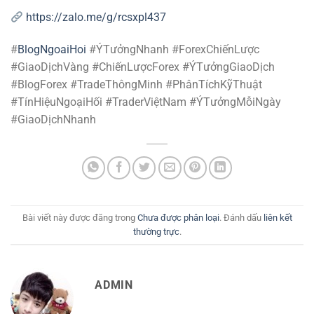
https://zalo.me/g/rcsxpl437
#
BlogNgoaiHoi
#ÝTưởngNhanh #ForexChiếnLược
#GiaoDịchVàng #ChiếnLượcForex #ÝTưởngGiaoDịch
#BlogForex #TradeThôngMinh #PhânTíchKỹThuật
#TínHiệuNgoạiHối #TraderViệtNam #ÝTưởngMỗiNgày
#GiaoDịchNhanh
Bài viết này được đăng trong
Chưa được phân loại
. Đánh dấu
liên kết
thường trực
.
ADMIN