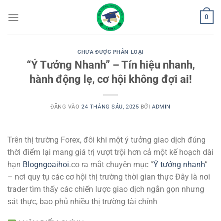
Bỏ
0
qua
nội
dung
CHƯA ĐƯỢC PHÂN LOẠI
“Ý Tưởng Nhanh” – Tín hiệu nhanh,
hành động lẹ, cơ hội không đợi ai!
ĐĂNG VÀO
24 THÁNG SÁU, 2025
BỞI
ADMIN
Trên thị trường Forex, đôi khi một ý tưởng giao dịch đúng
thời điểm lại mang giá trị vượt trội hơn cả một kế hoạch dài
hạn
Blogngoaihoi
.co ra mắt chuyên mục “
Ý tưởng nhanh
”
– nơi quy tụ các cơ hội thị trường thời gian thực Đây là nơi
trader tìm thấy các chiến lược giao dịch ngắn gọn nhưng
sát thực, bao phủ nhiều thị trường tài chính