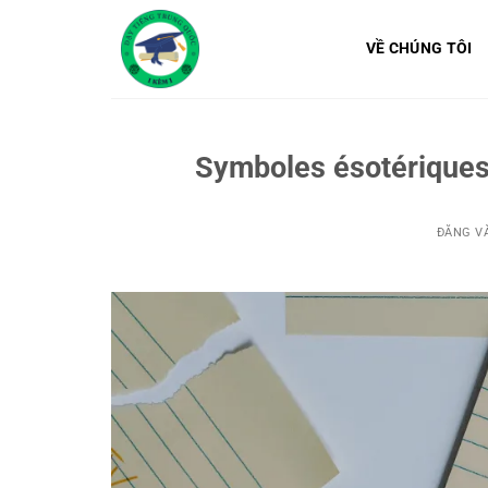
Bỏ
qua
VỀ CHÚNG TÔI
nội
dung
Symboles ésotériques
ĐĂNG V