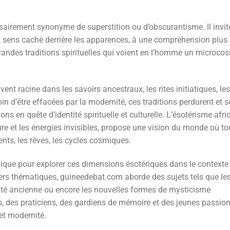
ssairement synonyme de superstition ou d’obscurantisme. Il invit
 sens caché derrière les apparences, à une compréhension plus 
s grandes traditions spirituelles qui voient en l’homme un microco
ent racine dans les savoirs ancestraux, les rites initiatiques, les
in d’être effacées par la modernité, ces traditions perdurent et s
 en quête d’identité spirituelle et culturelle. L’ésotérisme afric
e et les énergies invisibles, propose une vision du monde où to
ents, les rêves, les cycles cosmiques.
ique pour explorer ces dimensions ésotériques dans le contexte
ssiers thématiques, guineedebat.com aborde des sujets tels que le
ualité ancienne ou encore les nouvelles formes de mysticisme
s, des praticiens, des gardiens de mémoire et des jeunes passio
 et modernité.