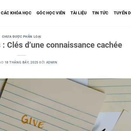
CÁC KHÓA HỌC
GÓC HỌC VIÊN
TÀI LIỆU
TIN TỨC
TUYỂN 
CHƯA ĐƯỢC PHÂN LOẠI
 : Clés d’une connaissance cachée
ÀO
18 THÁNG BẢY, 2025
BỞI
ADMIN