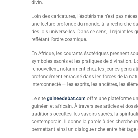
divin.
Loin des caricatures, l’ésotérisme n’est pas néce
une lecture profonde du monde, à la recherche du
des lois universelles. Dans ce sens, il rejoint le
reflétant l’ordre cosmique.
En Afrique, les courants ésotériques prennent souv
symboles sacrés et les pratiques de divination. Lo
renouvellent, notamment chez les jeunes générations
profondément enraciné dans les forces de la natur
interconnecté — les esprits, les ancêtres, les élém
Le site
guineedebat.com
offre une plateforme un
guinéen et africain. À travers ses articles et do
traditions occultes, les savoirs sacrés, la spirit
contemporain. Il donne la parole à des chercheur
permettant ainsi un dialogue riche entre héritage