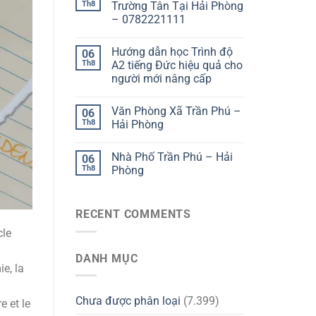
Th8
Trường Tân Tại Hải Phòng
– 0782221111
Hướng dẫn học Trình độ
06
Th8
A2 tiếng Đức hiệu quả cho
người mới nâng cấp
Văn Phòng Xã Trần Phú –
06
Th8
Hải Phòng
Nhà Phố Trần Phú – Hải
06
Th8
Phòng
RECENT COMMENTS
cle
DANH MỤC
ie, la
Chưa được phân loại
(7.399)
e et le