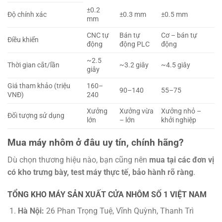
±0.2
Độ chính xác
±0.3 mm
±0.5 mm
mm
CNC tự
Bán tự
Cơ – bán tự
Điều khiển
động
động PLC
động
~2.5
Thời gian cắt/lần
~3.2 giây
~4.5 giây
giây
Giá tham khảo (triệu
160–
90–140
55–75
VNĐ)
240
Xưởng
Xưởng vừa
Xưởng nhỏ –
Đối tượng sử dụng
lớn
– lớn
khởi nghiệp
Mua máy nhôm ở đâu uy tín, chính hãng?
Dù chọn thương hiệu nào, bạn cũng nên
mua tại các đơn vị
có kho trưng bày, test máy thực tế, bảo hành rõ ràng
.
TỔNG KHO MÁY SẢN XUẤT CỬA NHÔM SỐ 1 VIỆT NAM
Hà Nội:
26 Phan Trọng Tuệ, Vĩnh Quỳnh, Thanh Trì