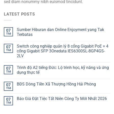
sed diam nonummy nibh euismod tincidunt.
LATEST POSTS
Sumber Hiburan dan Online Enjoyment yang Tak
07
Th8
Terbatas
Switch công nghiệp quản lý 8 cổng Gigabit PoE + 4
07
Th8
cổng Gigabit SFP 3Onedata IES6300SL-8GP4GS-
2LV
Trình độ A2 tiếng Đức: Lộ trình học, kỹ năng và ứng
07
Th8
dụng thực tế
BĐS Dòng Tiền Xã Thượng Hồng Hải Phòng
07
Th8
Báo Giá Đặt Tiệc Tất Niên Công Ty Mới Nhất 2026
07
Th8