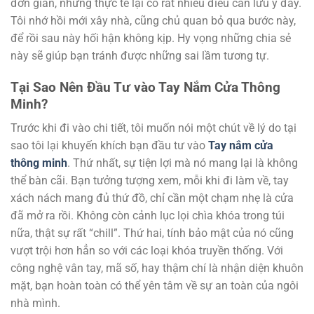
đơn giản, nhưng thực tế lại có rất nhiều điều cần lưu ý đấy.
Tôi nhớ hồi mới xây nhà, cũng chủ quan bỏ qua bước này,
để rồi sau này hối hận không kịp. Hy vọng những chia sẻ
này sẽ giúp bạn tránh được những sai lầm tương tự.
Tại Sao Nên Đầu Tư vào Tay Nắm Cửa Thông
Minh?
Trước khi đi vào chi tiết, tôi muốn nói một chút về lý do tại
sao tôi lại khuyến khích bạn đầu tư vào
Tay nắm cửa
thông minh
. Thứ nhất, sự tiện lợi mà nó mang lại là không
thể bàn cãi. Bạn tưởng tượng xem, mỗi khi đi làm về, tay
xách nách mang đủ thứ đồ, chỉ cần một chạm nhẹ là cửa
đã mở ra rồi. Không còn cảnh lục lọi chìa khóa trong túi
nữa, thật sự rất “chill”. Thứ hai, tính bảo mật của nó cũng
vượt trội hơn hẳn so với các loại khóa truyền thống. Với
công nghệ vân tay, mã số, hay thậm chí là nhận diện khuôn
mặt, bạn hoàn toàn có thể yên tâm về sự an toàn của ngôi
nhà mình.