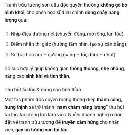
Tranh trừu tượng sơn dầu độc quyền thường
không gò bó
hình khối
, cho phép họa sĩ điều chỉnh
dòng chảy năng
lượng
qua:
Nhịp điệu đường nét (chuyển động, mở rộng, lan tỏa).
Điểm nhấn thị giác (hướng tầm nhìn, tạo sự cân bằng).
Sự hài hòa âm – dương (sáng – tối, đậm – nhạt).
Bố cục hợp lý giúp không gian
thông thoáng, nhẹ nhàng
,
nâng cao
sinh khí và tinh thần
.
Thu hút tài lộc & nâng cao tinh thần
Một tác phẩm độc quyền mang thông điệp
thành công,
hưng thịnh
sẽ trở thành
“nam châm năng lượng”
thu hút
tài lộc, tạo động lực làm việc. Nhiều doanh nghiệp chọn
đặt vẽ tranh trừu tượng để
truyền cảm hứng
cho nhân
viên,
gây ấn tượng với đối tác
.