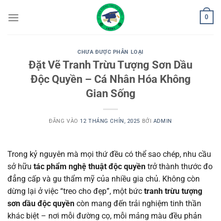
Bỏ
0
qua
nội
dung
CHƯA ĐƯỢC PHÂN LOẠI
Đặt Vẽ Tranh Trừu Tượng Sơn Dầu
Độc Quyền – Cá Nhân Hóa Không
Gian Sống
ĐĂNG VÀO
12 THÁNG CHÍN, 2025
BỞI
ADMIN
Trong kỷ nguyên mà mọi thứ đều có thể sao chép, nhu cầu
sở hữu
tác phẩm nghệ thuật độc quyền
trở thành thước đo
đẳng cấp và gu thẩm mỹ của nhiều gia chủ. Không còn
dừng lại ở việc “treo cho đẹp”, một bức
tranh trừu tượng
sơn dầu độc quyền
còn mang đến trải nghiệm tinh thần
khác biệt – nơi mỗi đường cọ, mỗi mảng màu đều phản