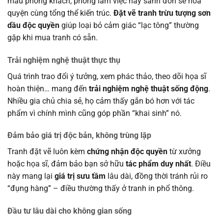
màu phòng khách, phòng làm việc hay sảnh đón sẽ hòa
quyện cùng tổng thể kiến trúc.
Đặt vẽ tranh trừu tượng sơn
dầu độc quyền
giúp loại bỏ cảm giác “lạc tông” thường
gặp khi mua tranh có sẵn.
Trải nghiệm nghệ thuật thực thụ
Quá trình trao đổi ý tưởng, xem phác thảo, theo dõi họa sĩ
hoàn thiện… mang đến
trải nghiệm nghệ thuật sống động
.
Nhiều gia chủ chia sẻ, họ cảm thấy gắn bó hơn với tác
phẩm vì chính mình cũng góp phần “khai sinh” nó.
Đảm bảo giá trị độc bản, không trùng lặp
Tranh đặt vẽ luôn kèm
chứng nhận độc quyền
từ xưởng
hoặc họa sĩ, đảm bảo bạn sở hữu
tác phẩm duy nhất
. Điều
này mang lại
giá trị sưu tầm
lâu dài, đồng thời tránh rủi ro
“đụng hàng” – điều thường thấy ở tranh in phổ thông.
Đầu tư lâu dài cho không gian sống