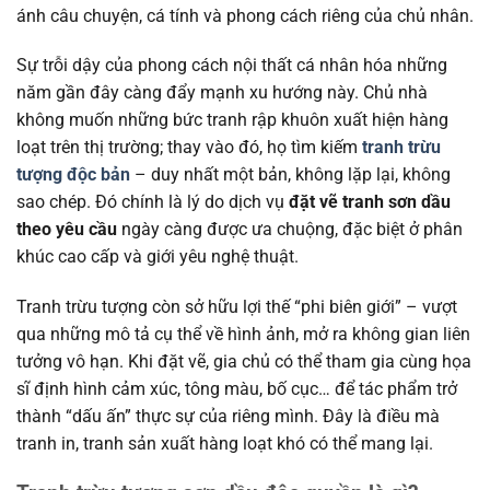
ánh câu chuyện, cá tính và phong cách riêng của chủ nhân.
Sự trỗi dậy của phong cách nội thất cá nhân hóa những
năm gần đây càng đẩy mạnh xu hướng này. Chủ nhà
không muốn những bức tranh rập khuôn xuất hiện hàng
loạt trên thị trường; thay vào đó, họ tìm kiếm
tranh trừu
tượng độc bản
– duy nhất một bản, không lặp lại, không
sao chép. Đó chính là lý do dịch vụ
đặt vẽ tranh sơn dầu
theo yêu cầu
ngày càng được ưa chuộng, đặc biệt ở phân
khúc cao cấp và giới yêu nghệ thuật.
Tranh trừu tượng còn sở hữu lợi thế “phi biên giới” – vượt
qua những mô tả cụ thể về hình ảnh, mở ra không gian liên
tưởng vô hạn. Khi đặt vẽ, gia chủ có thể tham gia cùng họa
sĩ định hình cảm xúc, tông màu, bố cục… để tác phẩm trở
thành “dấu ấn” thực sự của riêng mình. Đây là điều mà
tranh in, tranh sản xuất hàng loạt khó có thể mang lại.