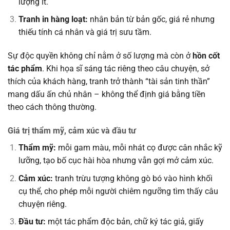
lượng ít.
Tranh in hàng loạt:
nhân bản từ bản gốc, giá rẻ nhưng
thiếu tính cá nhân và giá trị sưu tầm.
Sự độc quyền không chỉ nằm ở số lượng mà còn ở
hồn cốt
tác phẩm
. Khi họa sĩ sáng tác riêng theo câu chuyện, sở
thích của khách hàng, tranh trở thành “tài sản tinh thần”
mang dấu ấn chủ nhân – không thể định giá bằng tiền
theo cách thông thường.
Giá trị thẩm mỹ, cảm xúc và đầu tư
Thẩm mỹ:
mỗi gam màu, mỗi nhát cọ được cân nhắc kỹ
lưỡng, tạo bố cục hài hòa nhưng vẫn gợi mở cảm xúc.
Cảm xúc:
tranh trừu tượng không gò bó vào hình khối
cụ thể, cho phép mỗi người chiêm ngưỡng tìm thấy câu
chuyện riêng.
Đầu tư:
một tác phẩm độc bản, chữ ký tác giả, giấy