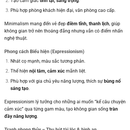
Tạo cảm giác
tĩnh tại, sang trọng
.
Phù hợp phòng khách hiện đại, văn phòng cao cấp.
Minimalism mang đến vẻ đẹp
điềm tĩnh, thanh lịch
, giúp
không gian trở nên thoáng đãng nhưng vẫn có điểm nhấn
nghệ thuật.
Phong cách Biểu hiện (Expressionism)
Nhát cọ mạnh, màu sắc tương phản.
Thể hiện
nội tâm, cảm xúc
mãnh liệt.
Phù hợp với gia chủ yêu năng lượng, thích sự
bùng nổ
sáng tạo
.
Expressionism lý tưởng cho những ai muốn “kể câu chuyện
cảm xúc” qua từng gam màu, tạo không gian sống
tràn
đầy năng lượng
.
Tranh phong thủy – Thu hút tài lộc & bình an