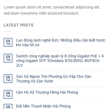
Lorem ipsum dolor sit amet, consectetuer adipiscing elit,
sed diam nonummy nibh euismod tincidunt.
LATEST POSTS
Lao động lành nghề Đức: Những điều cần biết trước
08
Th8
khi nộp hồ sơ
Switch công nghiệp quản lý 8 cổng Gigabit PoE + 4
08
Th8
cổng Gigabit SFP 3Onedata IES6300SL-8GP4GS-
2LV
Sàn Gỗ Ngoài Trời Phường Gò Vấp Cho Sân
08
Th8
Thượng Và Sân Vườn
Căn Hộ Xã Thượng Hồng Hải Phòng
08
Th8
Đất Nền Thanh Miện Hải Phòng
08