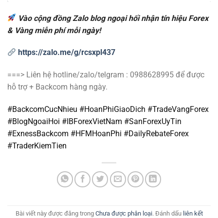
Vào cộng đồng Zalo blog ngoại hối nhận tín hiệu Forex
& Vàng miễn phí mỗi ngày!
https://zalo.me/g/rcsxpl437
===> Liên hệ hotline/zalo/telgram : 0988628995 để được
hỗ trợ + Backcom hàng ngày.
#BackcomCucNhieu #HoanPhiGiaoDich #TradeVangForex
#BlogNgoaiHoi #IBForexVietNam #SanForexUyTin
#ExnessBackcom #HFMHoanPhi #DailyRebateForex
#TraderKiemTien
Bài viết này được đăng trong
Chưa được phân loại
. Đánh dấu
liên kết