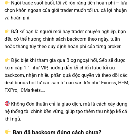
Ngồi trade suốt buổi, tối về rộn ràng tiền hoàn phí – lựa
chọn khôn ngoan của giới trader muốn tối ưu cả lợi nhuận
và hoàn phí.
Bất kể bạn là người mới hay trader chuyên nghiệp, bạn
đều có thể hưởng chính sách backcom theo ngày, tuần
hoặc tháng tùy theo quy định hoàn phí của từng broker.
Đặc biệt khi tham gia qua Blog ngoại hối, Sếp sẽ được
kèm cặp 1:1 như VIP, hướng dẫn kỹ chiến lược tối ưu
backcom, nhận nhiều phần quà độc quyền và theo dõi các
deal bonus hot từ các sàn từ các sàn lớn như Exness, HFM,
FXPro, ICMarkets….
Không đơn thuần chỉ là giao dịch, mà là cách xây dựng
hệ thống tài chính bền vững, giúp tạo thêm thu nhập kể cả
khi ngủ.
Bạn đã backcom đúng cách chưa?