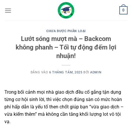
Bỏ
0
qua
nội
dung
CHƯA ĐƯỢC PHÂN LOẠI
Lướt sóng mượt mà – Backcom
không phanh – Tối tự động đếm lợi
nhuận!
ĐĂNG VÀO
6 THÁNG TÁM, 2025
BỞI
ADMIN
Trong bối cảnh mọi nhà giao dịch đều cố gắng tận dụng
từng cơ hội sinh lời, thì việc chọn đúng sàn có mức hoàn
phí hấp dẫn là yếu tố then chốt giúp bạn “vừa giao dịch –
vừa kiếm thêm” mà không cần tăng khối lượng lot vô tội
vạ.