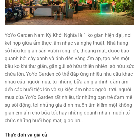
YoYo Garden Nam Kỳ Khởi Nghĩa là 1 ko gian hiện đại, nơi
kết hợp giữa ẩm thực, âm nhạc và nghệ thuật. Nhà hàng
sở hữu ko gian sân vườn rộng lớn, thoáng mát, được bao
quanh bởi cây xanh và ánh đèn vàng ấm áp, tạo nên một
bầu ko khí thư giãn, gần gũi sở hữu thiên nhiên. sở hữu sức
chứa lớn, YoYo Garden có thể đáp ứng nhiều nhu cầu khác
nhau của người mua, từ những bữa ăn gia đình đầm ấm
đến các buổi tiệc lớn và sự kiện âm nhạc ngoài trời. người
mua của YoYo Garden rất nhiều, từ những bạn trẻ đam mê
sự sôi động, tới những gia đình muốn tìm kiếm một không
gian êm ấm cho bữa tối, hay những doanh nhân muốn tổ
chức những buổi họp mặt, giao lưu.
Thực đơn và giá cả