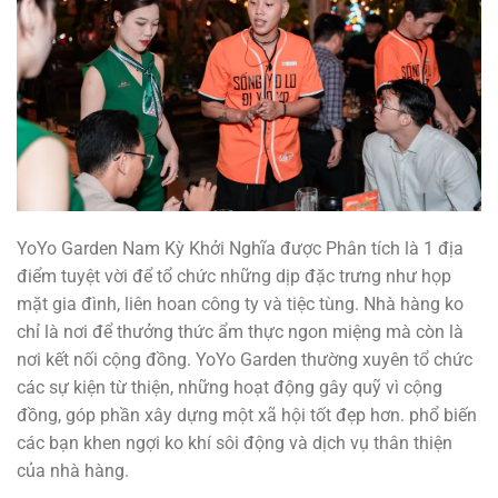
YoYo Garden Nam Kỳ Khởi Nghĩa được Phân tích là 1 địa
điểm tuyệt vời để tổ chức những dịp đặc trưng như họp
mặt gia đình, liên hoan công ty và tiệc tùng. Nhà hàng ko
chỉ là nơi để thưởng thức ẩm thực ngon miệng mà còn là
nơi kết nối cộng đồng. YoYo Garden thường xuyên tổ chức
các sự kiện từ thiện, những hoạt động gây quỹ vì cộng
đồng, góp phần xây dựng một xã hội tốt đẹp hơn. phổ biến
các bạn khen ngợi ko khí sôi động và dịch vụ thân thiện
của nhà hàng.