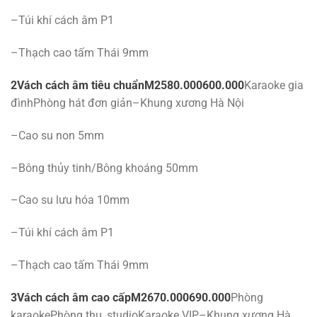
–Túi khí cách âm P1
–Thạch cao tấm Thái 9mm
2
Vách cách âm tiêu chuẩn
M2
580.000
600.000
Karaoke gia
đìnhPhòng hát đơn giản–Khung xương Hà Nội
–Cao su non 5mm
–Bông thủy tinh/Bông khoáng 50mm
–Cao su lưu hóa 10mm
–Túi khí cách âm P1
–Thạch cao tấm Thái 9mm
3
Vách cách âm cao cấp
M2
670.000
690.000
Phòng
karaokePhòng thu, studioKaraoke VIP–Khung xương Hà