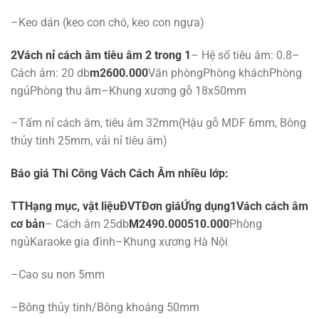
–Keo dán (keo con chó, keo con ngựa)
2
Vách nỉ cách âm tiêu âm 2 trong 1
– Hệ số tiêu âm: 0.8–
Cách âm: 20 db
m2
600.000
Văn phòngPhòng kháchPhòng
ngủPhòng thu âm–Khung xương gỗ 18x50mm
–Tấm nỉ cách âm, tiêu âm 32mm(Hậu gỗ MDF 6mm, Bông
thủy tinh 25mm, vải nỉ tiêu âm)
Báo giá Thi Công Vách Cách Âm nhiều lớp:
TT
Hạng mục, vật liệu
ĐVT
Đơn giá
Ứng dụng
1
Vách cách âm
cơ bản
– Cách âm 25db
M2
490.000
510.000
Phòng
ngủKaraoke gia đình–Khung xương Hà Nội
–Cao su non 5mm
–Bông thủy tinh/Bông khoáng 50mm