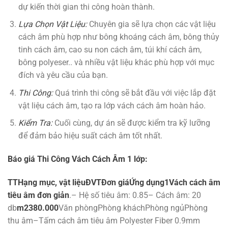
dự kiến thời gian thi công hoàn thành.
Lựa Chọn Vật Liệu:
Chuyên gia sẽ lựa chọn các vật liệu
cách âm phù hợp như bông khoáng cách âm, bông thủy
tinh cách âm, cao su non cách âm, túi khí cách âm,
bông polyeser.. và nhiều vật liệu khác phù hợp với mục
đích và yêu cầu của bạn.
Thi Công:
Quá trình thi công sẽ bắt đầu với việc lắp đặt
vật liệu cách âm, tạo ra lớp vách cách âm hoàn hảo.
Kiểm Tra:
Cuối cùng, dự án sẽ được kiểm tra kỹ lưỡng
để đảm bảo hiệu suất cách âm tốt nhất.
Báo giá Thi Công Vách Cách Âm 1 lớp:
TT
Hạng mục, vật liệu
ĐVT
Đơn giá
Ứng dụng
1
Vách cách âm
tiêu âm đơn giản
.– Hệ số tiêu âm: 0.85– Cách âm: 20
db
m2
380.000
Văn phòngPhòng kháchPhòng ngủPhòng
thu âm–Tấm cách âm tiêu âm Polyester Fiber 0.9mm