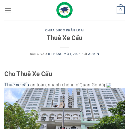
Bỏ
0
qua
nội
dung
CHƯA ĐƯỢC PHÂN LOẠI
Thuê Xe Cẩu
ĐĂNG VÀO
8 THÁNG MỘT, 2025
BỞI
ADMIN
Cho Thuê Xe Cẩu
Thuê xe cẩu
an toàn, nhanh chóng ở Quận Gò Vấp