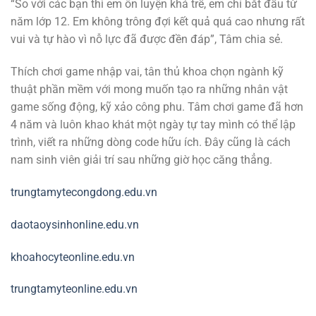
“So với các bạn thì em ôn luyện khá trễ, em chỉ bắt đầu từ
năm lớp 12. Em không trông đợi kết quả quá cao nhưng rất
vui và tự hào vì nỗ lực đã được đền đáp”, Tâm chia sẻ.
Thích chơi game nhập vai, tân thủ khoa chọn ngành kỹ
thuật phần mềm với mong muốn tạo ra những nhân vật
game sống động, kỹ xảo công phu. Tâm chơi game đã hơn
4 năm và luôn khao khát một ngày tự tay mình có thể lập
trình, viết ra những dòng code hữu ích. Đây cũng là cách
nam sinh viên giải trí sau những giờ học căng thẳng.
trungtamytecongdong.edu.vn
daotaoysinhonline.edu.vn
khoahocyteonline.edu.vn
trungtamyteonline.edu.vn