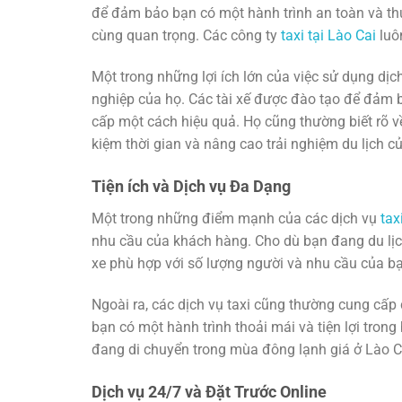
để đảm bảo bạn có một hành trình an toàn và thuận
cùng quan trọng. Các công ty
taxi tại Lào Cai
luô
Một trong những lợi ích lớn của việc sử dụng dịch
nghiệp của họ. Các tài xế được đào tạo để đảm b
cấp một cách hiệu quả. Họ cũng thường biết rõ v
kiệm thời gian và nâng cao trải nghiệm du lịch c
Tiện ích và Dịch vụ Đa Dạng
Một trong những điểm mạnh của các dịch vụ
tax
nhu cầu của khách hàng. Cho dù bạn đang du lịch
xe phù hợp với số lượng người và nhu cầu của b
Ngoài ra, các dịch vụ taxi cũng thường cung cấp 
bạn có một hành trình thoải mái và tiện lợi trong 
đang di chuyển trong mùa đông lạnh giá ở Lào C
Dịch vụ 24/7 và Đặt Trước Online