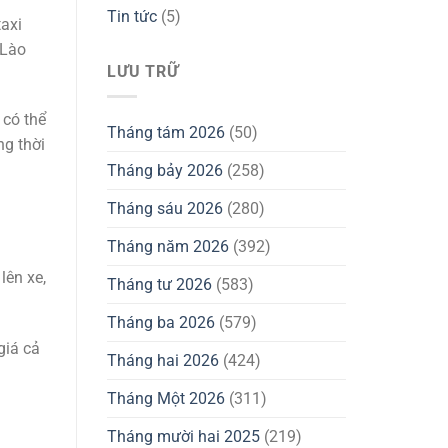
Tin tức
(5)
taxi
 Lào
LƯU TRỮ
 có thể
Tháng tám 2026
(50)
ng thời
Tháng bảy 2026
(258)
Tháng sáu 2026
(280)
Tháng năm 2026
(392)
lên xe,
Tháng tư 2026
(583)
Tháng ba 2026
(579)
giá cả
Tháng hai 2026
(424)
Tháng Một 2026
(311)
Tháng mười hai 2025
(219)