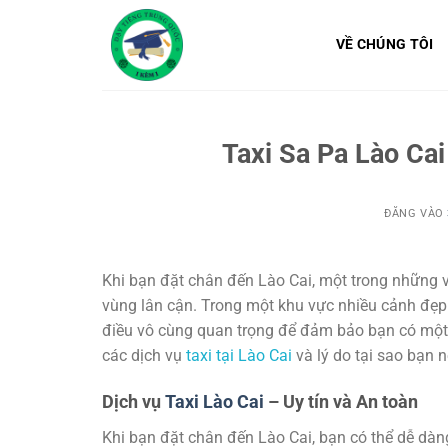
Bỏ
qua
VỀ CHÚNG TÔI
nội
dung
Taxi Sa Pa Lào Cai 
ĐĂNG VÀO
Khi bạn đặt chân đến Lào Cai, một trong những v
vùng lân cận. Trong một khu vực nhiều cảnh đẹp n
điều vô cùng quan trọng để đảm bảo bạn có một hà
các dịch vụ
taxi tại Lào Cai
và lý do tại sao bạn 
Dịch vụ
Taxi Lào Cai
– Uy tín và An toàn
Khi bạn đặt chân đến Lào Cai, bạn có thể dễ dàng