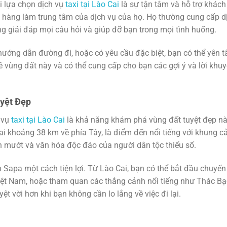
i lựa chọn dịch vụ
taxi tại Lào Cai
là sự tận tâm và hỗ trợ khách
ch hàng làm trung tâm của dịch vụ của họ. Họ thường cung cấp d
g giải đáp mọi câu hỏi và giúp đỡ bạn trong mọi tình huống.
 hướng dẫn đường đi, hoặc có yêu cầu đặc biệt, bạn có thể yên 
ề vùng đất này và có thể cung cấp cho bạn các gợi ý và lời khu
uyệt Đẹp
h vụ
taxi tại Lào Cai
là khả năng khám phá vùng đất tuyệt đẹp n
ai khoảng 38 km về phía Tây, là điểm đến nổi tiếng với khung c
 mướt và văn hóa độc đáo của người dân tộc thiểu số.
n Sapa một cách tiện lợi. Từ Lào Cai, bạn có thể bắt đầu chuyế
Việt Nam, hoặc tham quan các thắng cảnh nổi tiếng như Thác Bạ
ệt vời hơn khi bạn không cần lo lắng về việc đi lại.