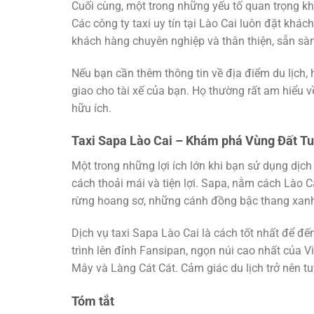
Cuối cùng, một trong những yếu tố quan trọng kh
Các công ty taxi uy tín tại Lào Cai luôn đặt khá
khách hàng chuyên nghiệp và thân thiện, sẵn sàn
Nếu bạn cần thêm thông tin về địa điểm du lịch,
giao cho tài xế của bạn. Họ thường rất am hiểu v
hữu ích.
Taxi Sapa Lào Cai – Khám phá Vùng Đất T
Một trong những lợi ích lớn khi bạn sử dụng dịc
cách thoải mái và tiện lợi. Sapa, nằm cách Lào C
rừng hoang sơ, những cánh đồng bậc thang xanh
Dịch vụ taxi Sapa Lào Cai là cách tốt nhất để đế
trình lên đỉnh Fansipan, ngọn núi cao nhất của 
Mây và Làng Cát Cát. Cảm giác du lịch trở nên tuy
Tóm tắt