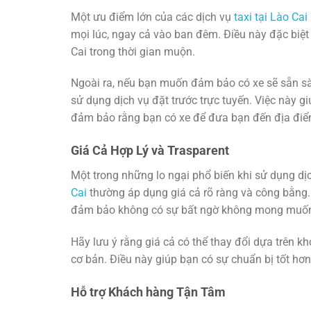
Một ưu điểm lớn của các dịch vụ
taxi tại Lào Cai
mọi lúc, ngay cả vào ban đêm. Điều này đặc biệt
Cai trong thời gian muộn.
Ngoài ra, nếu bạn muốn đảm bảo có xe sẽ sẵn sà
sử dụng dịch vụ đặt trước trực tuyến. Việc này gi
đảm bảo rằng bạn có xe để đưa bạn đến địa đ
Giá Cả Hợp Lý và Trasparent
Một trong những lo ngại phổ biến khi sử dụng dịch
Cai
thường áp dụng giá cả rõ ràng và công bằng. B
đảm bảo không có sự bất ngờ không mong muốn
Hãy lưu ý rằng giá cả có thể thay đổi dựa trên k
cơ bản. Điều này giúp bạn có sự chuẩn bị tốt hơ
Hỗ trợ Khách hàng Tận Tâm