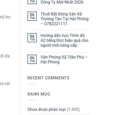
Th8
Công Ty Mới Nhất 2026
Thuê Bất Động Sản Xã
06
hỗ trợ
Th8
Trường Tân Tại Hải Phòng
– 0782221111
Hướng dẫn học Trình độ
06
Th8
A2 tiếng Đức hiệu quả cho
người mới nâng cấp
tối đa
Văn Phòng Xã Trần Phú –
06
Th8
Hải Phòng
RECENT COMMENTS
rợ cải
DANH MỤC
Chưa được phân loại
(7.400)