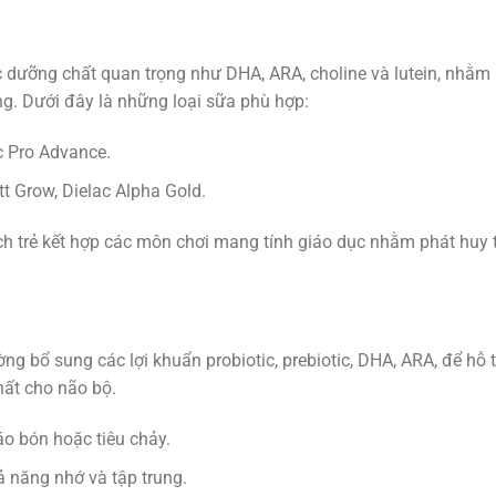
 dưỡng chất quan trọng như DHA, ARA, choline và lutein, nhằm 
ng. Dưới đây là những loại sữa phù hợp:
c Pro Advance.
t Grow, Dielac Alpha Gold.
ch trẻ kết hợp các môn chơi mang tính giáo dục nhằm phát huy 
ờng bổ sung các lợi khuẩn probiotic, prebiotic, DHA, ARA, để hỗ t
hất cho não bộ.
táo bón hoặc tiêu chảy.
ả năng nhớ và tập trung.