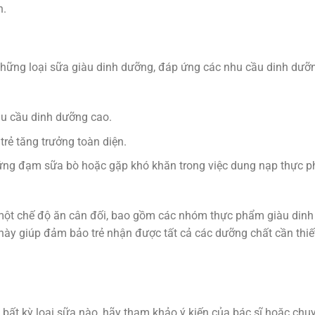
n.
n những loại sữa giàu dinh dưỡng, đáp ứng các nhu cầu dinh dưỡ
hu cầu dinh dưỡng cao.
rẻ tăng trưởng toàn diện.
dị ứng đạm sữa bò hoặc gặp khó khăn trong việc dung nạp thực 
 một chế độ ăn cân đối, bao gồm các nhóm thực phẩm giàu dinh
 này giúp đảm bảo trẻ nhận được tất cả các dưỡng chất cần thiế
bất kỳ loại sữa nào, hãy tham khảo ý kiến của bác sĩ hoặc chu