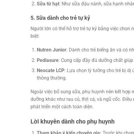
Sữa từ hạt
: Như sữa đậu nành, sữa hạnh nhâ
5. Sữa dành cho trẻ tự kỷ
Người lớn có thể hỗ trợ trẻ tự kỷ bằng việc chọ
biệt:
Nutren Junior
: Dành cho trẻ biếng ăn và có n
Pediasure
: Cung cấp đầy đủ dưỡng chất giúp t
Neocate LCP
: Lựa chọn lý tưởng cho trẻ bị 
thông thường.
Ngoài việc bổ sung sữa, phụ huynh nên kết hợp
dưỡng khác như rau củ, thịt cá, và ngũ cốc. Điều
phát triển một cách toàn diện.
Lời khuyên dành cho phụ huynh
Tham khảo ý kiến chuyên gia:
Trước khi chọn 