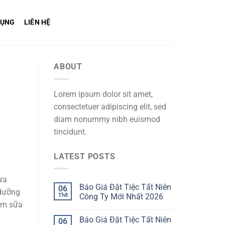
DỤNG
LIÊN HỆ
ABOUT
Lorem ipsum dolor sit amet,
consectetuer adipiscing elit, sed
diam nonummy nibh euismod
tincidunt.
LATEST POSTS
ựa
Báo Giá Đặt Tiệc Tất Niên
06
 dưỡng
Th8
Công Ty Mới Nhất 2026
gồm sữa
Báo Giá Đặt Tiệc Tất Niên
06