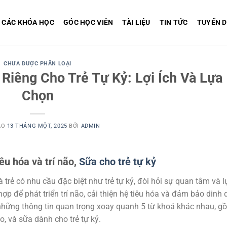
CÁC KHÓA HỌC
GÓC HỌC VIÊN
TÀI LIỆU
TIN TỨC
TUYỂN 
CHƯA ĐƯỢC PHÂN LOẠI
iêng Cho Trẻ Tự Kỷ: Lợi Ích Và Lựa
Chọn
ÀO
13 THÁNG MỘT, 2025
BỞI
ADMIN
iêu hóa và trí não,
Sữa cho trẻ tự kỷ
 trẻ có nhu cầu đặc biệt như trẻ tự kỷ, đòi hỏi sự quan tâm và l
hợp để phát triển trí não, cải thiện hệ tiêu hóa và đảm bảo dinh
à những thông tin quan trọng xoay quanh 5 từ khoá khác nhau, 
ão, và sữa dành cho trẻ tự kỷ.