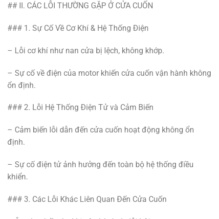
## II. CÁC LỖI THƯỜNG GẶP Ở CỬA CUỐN
### 1. Sự Cố Về Cơ Khí & Hệ Thống Điện
– Lỗi cơ khí như nan cửa bị lệch, không khớp.
– Sự cố về điện của motor khiến cửa cuốn vận hành không
ổn định.
### 2. Lỗi Hệ Thống Điện Tử và Cảm Biến
– Cảm biến lỗi dẫn đến cửa cuốn hoạt động không ổn
định.
– Sự cố điện tử ảnh hưởng đến toàn bộ hệ thống điều
khiển.
### 3. Các Lỗi Khác Liên Quan Đến Cửa Cuốn