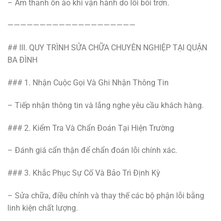
– Âm thanh ồn ào khi vận hành do lỗi bôi trơn.
————————————————————
## III. QUY TRÌNH SỬA CHỮA CHUYÊN NGHIỆP TẠI QUẬN
BA ĐÌNH
### 1. Nhận Cuộc Gọi Và Ghi Nhận Thông Tin
– Tiếp nhận thông tin và lắng nghe yêu cầu khách hàng.
### 2. Kiểm Tra Và Chẩn Đoán Tại Hiện Trường
– Đánh giá cẩn thận để chẩn đoán lỗi chính xác.
### 3. Khắc Phục Sự Cố Và Bảo Trì Định Kỳ
– Sửa chữa, điều chỉnh và thay thế các bộ phận lỗi bằng
linh kiện chất lượng.