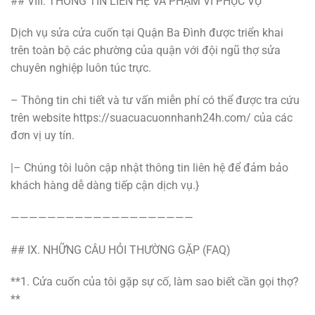
## VIII. THÔNG TIN LIÊN HỆ VÀ PHẠM VI PHỤC VỤ
Dịch vụ sửa cửa cuốn tại Quận Ba Đình được triển khai
trên toàn bộ các phường của quận với đội ngũ thợ sửa
chuyên nghiệp luôn túc trực.
– Thông tin chi tiết và tư vấn miễn phí có thể được tra cứu
trên website https://suacuacuonnhanh24h.com/ của các
đơn vị uy tín.
|– Chúng tôi luôn cập nhật thông tin liên hệ để đảm bảo
khách hàng dễ dàng tiếp cận dịch vụ.}
————————————————————
## IX. NHỮNG CÂU HỎI THƯỜNG GẶP (FAQ)
**1. Cửa cuốn của tôi gặp sự cố, làm sao biết cần gọi thợ?
**