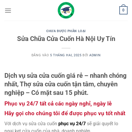
Bỏ
0
qua
nội
dung
CHƯA ĐƯỢC PHÂN LOẠI
Sửa Chữa Cửa Cuốn Hà Nội Uy Tín
ĐĂNG VÀO
5 THÁNG HAI, 2025
BỞI
ADMIN
Dịch vụ sửa cửa cuốn giá rẻ – nhanh chóng
nhất, Thợ sửa cửa cuốn tận tâm, chuyên
nghiệp – Có mặt sau 15 phút.
Phục vụ 24/7 tất cả các ngày nghỉ, ngày lễ
Hãy gọi cho chúng tôi để được phục vụ tốt nhất
Với dịch vụ sửa cửa cuốn
phục vụ 24/7
sẽ giải quyết lo
ngại kẹt cửa cuốn của nhà, doanh nghiệp.