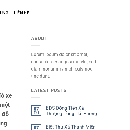
DỤNG
LIÊN HỆ
ABOUT
Lorem ipsum dolor sit amet,
consectetuer adipiscing elit, sed
diam nonummy nibh euismod
tincidunt.
LATEST POSTS
đỗ xe
 một
BĐS Dòng Tiền Xã
07
i đỗ
Th8
Thượng Hồng Hải Phòng
ụng
Biệt Thự Xã Thanh Miện
07