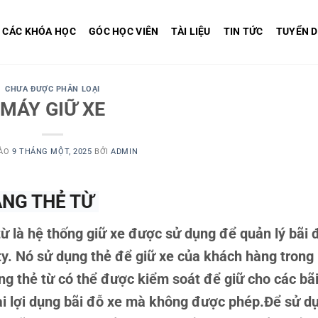
CÁC KHÓA HỌC
GÓC HỌC VIÊN
TÀI LIỆU
TIN TỨC
TUYỂN 
CHƯA ĐƯỢC PHÂN LOẠI
MÁY GIỮ XE
VÀO
9 THÁNG MỘT, 2025
BỞI
ADMIN
ẰNG THẺ TỪ
ừ là hệ thống giữ xe được sử dụng để quản lý bãi 
ty. Nó sử dụng thẻ để giữ xe của khách hàng trong
ng thẻ từ có thể được kiểm soát để giữ cho các bã
ai lợi dụng bãi đỗ xe mà không được phép.Để sử d