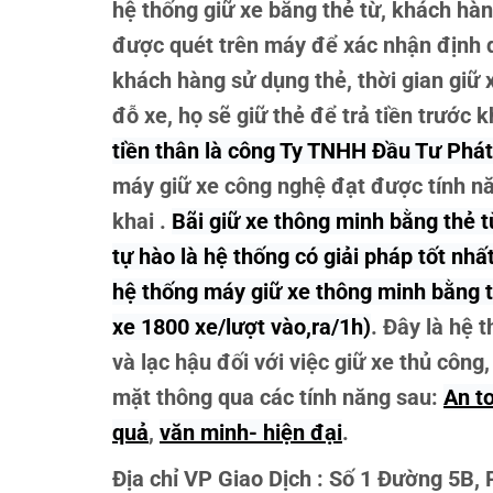
hệ thống giữ xe bằng thẻ từ, khách hàn
được quét trên máy để xác nhận định d
khách hàng sử dụng thẻ, thời gian giữ
đỗ xe, họ sẽ giữ thẻ để trả tiền trước k
tiền thân là công Ty TNHH Đầu Tư Phát
máy giữ xe công nghệ đạt được tính nă
khai .
Bãi giữ xe thông minh bằng thẻ 
tự hào là hệ thống có giải pháp tốt nh
hệ thống máy giữ xe thông minh bằng th
xe 1800 xe/lượt vào,ra/1h)
. Đây là hệ 
và lạc hậu đối với việc giữ xe thủ công
mặt thông qua các tính năng sau:
An t
quả
,
văn minh- hiện đại
.
Địa chỉ VP Giao Dịch : Số 1 Đường 5B