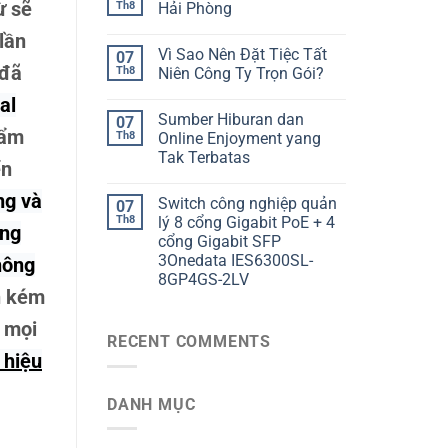
ừ sẽ
Th8
Hải Phòng
lần
Vì Sao Nên Đặt Tiệc Tất
07
 đã
Th8
Niên Công Ty Trọn Gói?
al
Sumber Hiburan dan
07
hẩm
Th8
Online Enjoyment yang
Tak Terbatas
ển
ng và
Switch công nghiệp quản
07
Th8
lý 8 cổng Gigabit PoE + 4
ằng
cổng Gigabit SFP
3Onedata IES6300SL-
hông
8GP4GS-2LV
n kém
ề mọi
RECENT COMMENTS
 hiệu
DANH MỤC