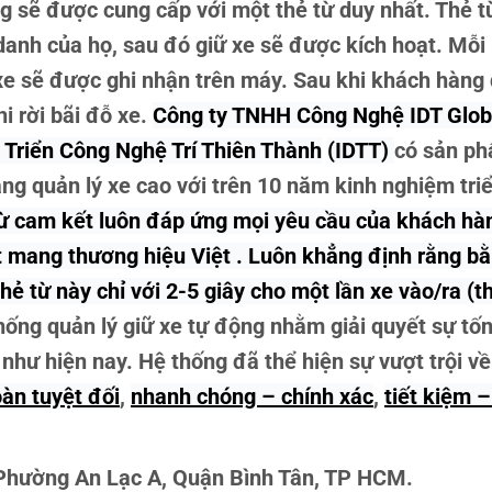
g sẽ được cung cấp với một thẻ từ duy nhất. Thẻ t
anh của họ, sau đó giữ xe sẽ được kích hoạt. Mỗi 
 xe sẽ được ghi nhận trên máy. Sau khi khách hàng
hi rời bãi đỗ xe.
Công ty TNHH Công Nghệ IDT Glob
 Triển Công Nghệ Trí Thiên Thành
(IDTT)
có sản p
ng quản lý xe cao với trên 10 năm kinh nghiệm tri
từ cam kết luôn đáp ứng mọi yêu cầu của khách hà
ất mang thương hiệu Việt . Luôn khẳng định rằng b
ẻ từ này chỉ với 2-5 giây cho một lần xe vào/ra (t
thống quản lý giữ xe tự động nhằm giải quyết sự tố
, như hiện nay. Hệ thống đã thể hiện sự vượt trội v
oàn tuyệt đối
,
nhanh chóng – chính xác
,
tiết kiệm –
, Phường An Lạc A, Quận Bình Tân, TP HCM.