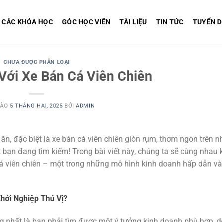
CÁC KHÓA HỌC
GÓC HỌC VIÊN
TÀI LIỆU
TIN TỨC
TUYỂN 
CHƯA ĐƯỢC PHÂN LOẠI
Với Xe Bán Cá Viên Chiên
VÀO
5 THÁNG HAI, 2025
BỞI
ADMIN
n, đặc biệt là xe bán cá viên chiên giòn rụm, thơm ngon trên 
ết bạn đang tìm kiếm! Trong bài viết này, chúng ta sẽ cùng nhau
 cá viên chiên – một trong những mô hình kinh doanh hấp dẫn v
hởi Nghiệp Thú Vị?
ng nhất là bạn phải tìm được một ý tưởng kinh doanh phù hợp, d