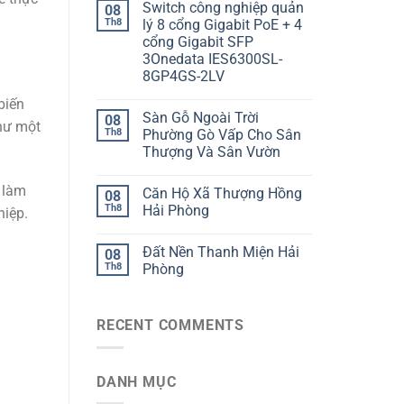
Switch công nghiệp quản
08
Th8
lý 8 cổng Gigabit PoE + 4
cổng Gigabit SFP
3Onedata IES6300SL-
8GP4GS-2LV
biến
Sàn Gỗ Ngoài Trời
08
như một
Th8
Phường Gò Vấp Cho Sân
Thượng Và Sân Vườn
y làm
Căn Hộ Xã Thượng Hồng
08
Th8
Hải Phòng
hiệp.
Đất Nền Thanh Miện Hải
08
Th8
Phòng
RECENT COMMENTS
DANH MỤC