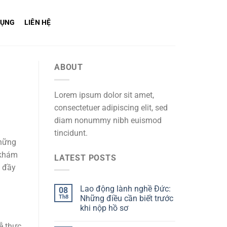
DỤNG
LIÊN HỆ
ABOUT
Lorem ipsum dolor sit amet,
consectetuer adipiscing elit, sed
diam nonummy nibh euismod
tincidunt.
những
 khám
LATEST POSTS
à đầy
Lao động lành nghề Đức:
08
Th8
Những điều cần biết trước
khi nộp hồ sơ
ễ thực