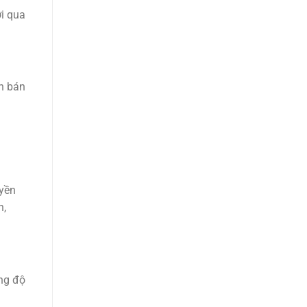
ời qua
ạn bán
uyền
n,
ăng độ