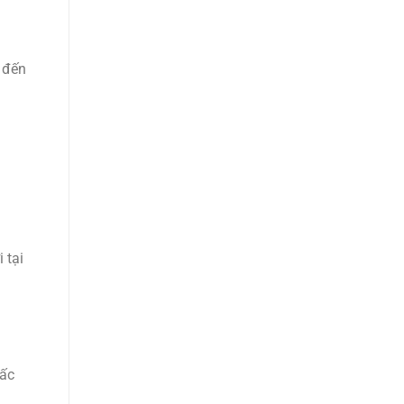
ĩ đến
 tại
iấc