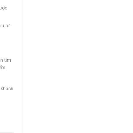
được
ầu tư
ốn tìm
iếm
n khách