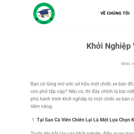
Bỏ
qua
VỀ CHÚNG TÔI
nội
dung
Khởi Nghiệp 
ĐĂNG 
Bạn có từng mơ ước sở hữu một chiếc xe bán đồ ă
con phố tấp nập? Nếu có, thì đây chính là bài vi
phá hành trình khởi nghiệp từ một chiếc xe bán
tiềm năng.
Tại Sao Cá Viên Chiên Lại Là Một Lựa Chọn K
Trước khi bắt tay vào khởi nghiệp, điều quan trọ