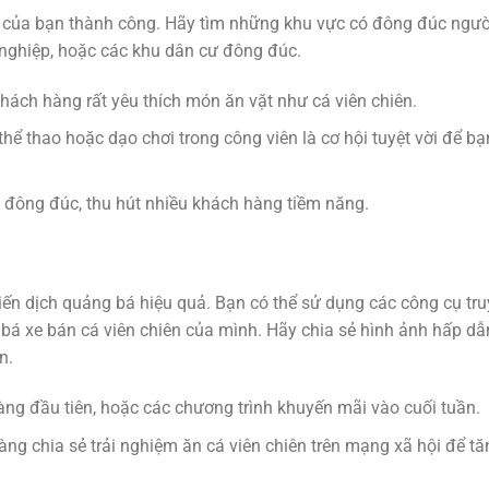
nh của bạn thành công. Hãy tìm những khu vực có đông đúc ngư
g nghiệp, hoặc các khu dân cư đông đúc.
khách hàng rất yêu thích món ăn vặt như cá viên chiên.
thể thao hoặc dạo chơi trong công viên là cơ hội tuyệt vời để b
đông đúc, thu hút nhiều khách hàng tiềm năng.
iến dịch quảng bá hiệu quả. Bạn có thể sử dụng các công cụ tr
bá xe bán cá viên chiên của mình. Hãy chia sẻ hình ảnh hấp dẫ
n.
ng đầu tiên, hoặc các chương trình khuyến mãi vào cuối tuần.
ng chia sẻ trải nghiệm ăn cá viên chiên trên mạng xã hội để t