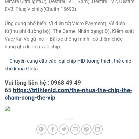
Mifare Ultralight(C); Desfire(EV1 , Sam), Desfire EV2, Desfire
EV3; Plus; Vicinity(Chuẩn 15693)…
Ứng dụng phổ biến: Ví điện tử(Micro Payment), Vé điện
tử(thu phí đường bộ), Thẻ Game, Nhận dạng(ID), Kiểm soát
Vào/Ra, Vé gửi xe – Bãi xe thông minh…có thêm chức
năng ghi dữ liệu vào chíp.
–
Chuyên cung cấp các loại chíp HID tương thích, thẻ chíp
cho khóa Obita .
Vui lòng liên hệ : 0968 49 49
65
https://trithienid.com/the-nhua-the-chip-the-
cham-cong-the-vip