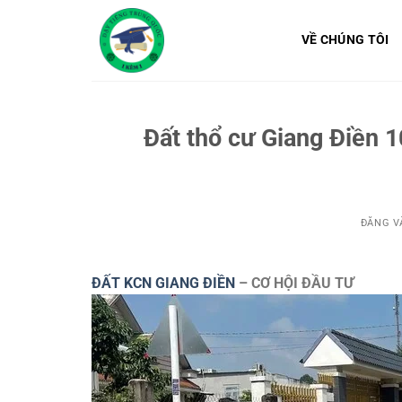
Bỏ
qua
VỀ CHÚNG TÔI
nội
dung
Đất thổ cư Giang Điền 
ĐĂNG 
ĐẤT KCN GIANG ĐIỀN
– CƠ HỘI ĐẦU TƯ