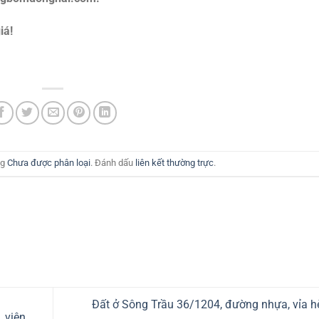
iá!
ng
Chưa được phân loại
. Đánh dấu
liên kết thường trực
.
Đất ở Sông Trầu 36/1204, đường nhựa, vỉa h
 viên