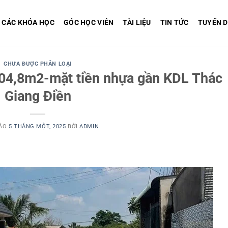
CÁC KHÓA HỌC
GÓC HỌC VIÊN
TÀI LIỆU
TIN TỨC
TUYỂN 
CHƯA ĐƯỢC PHÂN LOẠI
104,8m2-mặt tiền nhựa gần KDL Thác
Giang Điền
VÀO
5 THÁNG MỘT, 2025
BỞI
ADMIN