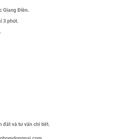
c Giang Điền.
ỉ 3 phút.
.
đất và tư vấn chi tiết.
rangbomdongnai.com.