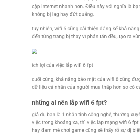
cập Internet nhanh hơn. Điều này với nghĩa là bạ
không bị lag hay đứt quãng.
tuy nhiên, wifi 6 cũng cải thiện đáng kể khả năn
đến từng trang bị thay vì phân tán đều, tạo ra 
ích lợi của việc lắp wifi 6 fpt
cuối cùng, khả năng bảo mật của wifi 6 cũng đ
dữ liệu cá nhân của người mua thấp hơn so có cá
những ai nên lắp wifi 6 fpt?
giả dụ bạn là 1 nhân tình công nghệ, thường xuyê
việc trong khoảng xa, thì việc lắp mạng wifi 6 fp
hay đam mê chơi game cũng sẽ thấy rõ sự dị biệt