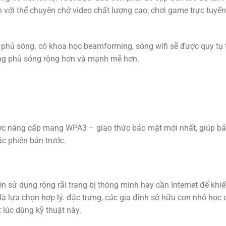
n với thể chuyên chở video chất lượng cao, chơi game trực tuyế
g phủ sóng. có khoa học beamforming, sóng wifi sẽ được quy tụ 
vùng phủ sóng rộng hơn và mạnh mẽ hơn.
ược nâng cấp mang WPA3 – giao thức bảo mật mới nhất, giúp bả
c phiên bản trước.
n sử dụng rộng rãi trang bị thông minh hay cần Internet để khi
t là lựa chọn hợp lý. đặc trưng, các gia đình sở hữu con nhỏ học 
 lúc dùng kỹ thuật này.