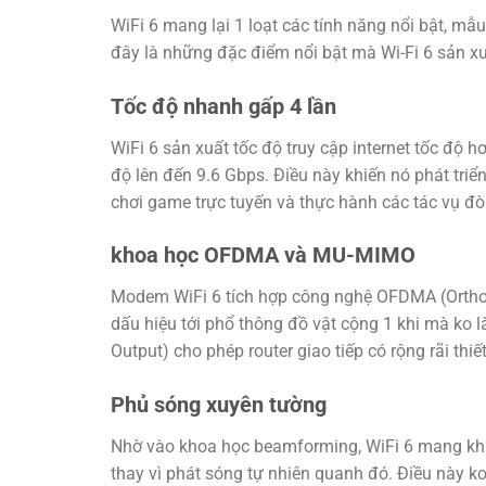
WiFi 6 mang lại 1 loạt các tính năng nổi bật, mẫ
đây là những đặc điểm nổi bật mà Wi-Fi 6 sản xuấ
Tốc độ nhanh gấp 4 lần
WiFi 6 sản xuất tốc độ truy cập internet tốc độ
độ lên đến 9.6 Gbps. Điều này khiến nó phát triể
chơi game trực tuyến và thực hành các tác vụ đòi
khoa học OFDMA và MU-MIMO
Modem WiFi 6 tích hợp công nghệ OFDMA (Orthogo
dấu hiệu tới phổ thông đồ vật cộng 1 khi mà ko l
Output) cho phép router giao tiếp có rộng rãi thiết
Phủ sóng xuyên tường
Nhờ vào khoa học beamforming, WiFi 6 mang khả 
thay vì phát sóng tự nhiên quanh đó. Điều này k