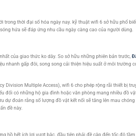
i trong thời đại số hóa ngày nay. kỹ thuật wifi 6 sở hữu phổ biế
át sóng hứa sẽ đáp ứng nhu cầu ngày càng cao của người dùng.
i nhất của giao thức ko dây. So sở hữu những phiên bản trước,
Đ
iệu nhanh gấp đôi, song song cải thiện hiệu suất ở môi trường c
vision Multiple Access), wifi 6 cho phép rộng rãi thiết bị tru
 yếu đối có những hộ gia đình hoặc văn phòng mang nhiều đồ vậ
cứu dự đoán rằng số lượng đồ vật kết nối sẽ tăng lên mau chóng
vấn đề này.
ởng hồ hết ích lợi vượt bậc. đầu tiên phải đề cập đến tốc độ tầm