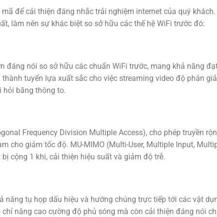
u mã để cải thiện đáng nhắc trải nghiệm internet của quý khách.
t, làm nên sự khác biệt so sở hữu các thế hệ WiFi trước đó:
 hơn đáng nói so sở hữu các chuẩn WiFi trước, mang khả năng đạt
n thành tuyển lựa xuất sắc cho việc streaming video độ phân giả
 hỏi băng thông to.
nal Frequency Division Multiple Access), cho phép truyền rộn
àm cho giảm tốc độ. MU-MIMO (Multi-User, Multiple Input, Multi
 bị cộng 1 khi, cải thiện hiệu suất và giảm độ trễ.
năng tụ họp dấu hiệu và hướng chúng trực tiếp tới các vật dụ
o chỉ nâng cao cường độ phủ sóng mà còn cải thiện đáng nói ch