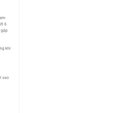
dem
fi 6
g gặp
ng khi
i sao