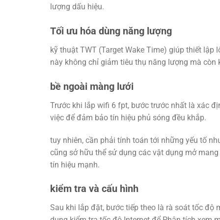
lượng dấu hiệu.
Tối ưu hóa dùng năng lượng
kỹ thuật TWT (Target Wake Time) giúp thiết lập l
này không chỉ giảm tiêu thụ năng lượng mà còn k
bề ngoài màng lưới
Trước khi lắp wifi 6 fpt, bước trước nhất là xác đị
việc để đảm bảo tín hiệu phủ sóng đều khắp.
tuy nhiên, cần phải tính toán tới những yếu tố nh
cũng sở hữu thể sử dụng các vật dụng mở mang s
tín hiệu mạnh.
kiểm tra và cấu hình
Sau khi lắp đặt, bước tiếp theo là rà soát tốc đ
dụng kiểm tra tốc độ Internet để Phân tích xem