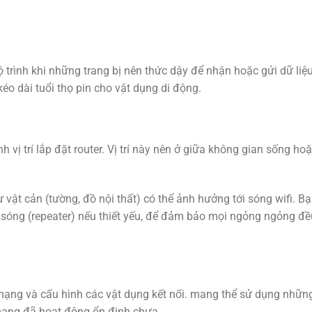
ộ trình khi những trang bị nên thức dậy để nhận hoặc gửi dữ liệu
éo dài tuổi thọ pin cho vật dụng di động.
nh vị trí lắp đặt router. Vị trí này nên ở giữa không gian sống ho
ư vật cản (tường, đồ nội thất) có thể ảnh hưởng tới sóng wifi. B
óng (repeater) nếu thiết yếu, để đảm bảo mọi ngỏng ngỏng đề
ộ mạng và cấu hình các vật dụng kết nối. mang thể sử dụng nhữn
 mạng đã hoạt động ổn định chưa.