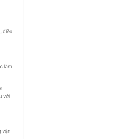
, điều
ặc làm
ạn
u với
g vận