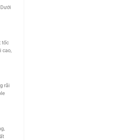
 Dưới
 tốc
i cao,
g rãi
ple
ng,
ất