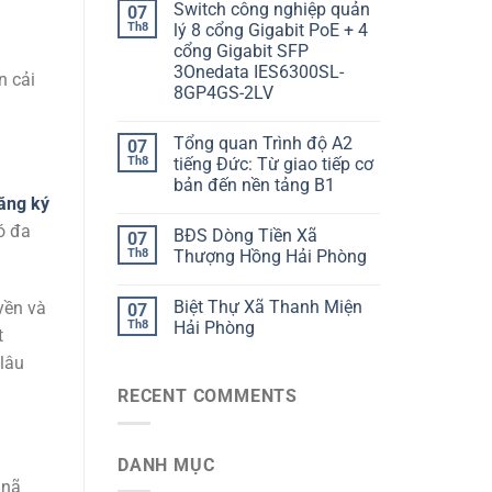
Switch công nghiệp quản
07
Th8
lý 8 cổng Gigabit PoE + 4
cổng Gigabit SFP
3Onedata IES6300SL-
n cải
8GP4GS-2LV
Tổng quan Trình độ A2
07
Th8
tiếng Đức: Từ giao tiếp cơ
bản đến nền tảng B1
ăng ký
ó đa
BĐS Dòng Tiền Xã
07
Th8
Thượng Hồng Hải Phòng
Biệt Thự Xã Thanh Miện
yền và
07
Th8
Hải Phòng
t
 lâu
RECENT COMMENTS
DANH MỤC
 nã