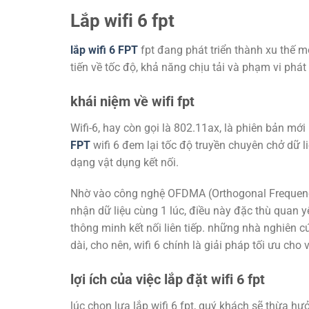
Lắp wifi 6 fpt
lắp wifi 6 FPT
fpt đang phát triển thành xu thế mớ
tiến về tốc độ, khả năng chịu tải và phạm vi ph
khái niệm về wifi fpt
Wifi-6, hay còn gọi là 802.11ax, là phiên bản mớ
FPT
wifi 6 đem lại tốc độ truyền chuyên chở dữ l
dạng vật dụng kết nối.
Nhờ vào công nghệ OFDMA (Orthogonal Frequency Di
nhận dữ liệu cùng 1 lúc, điều này đặc thù quan
thông minh kết nối liên tiếp. những nhà nghiên 
dài, cho nên, wifi 6 chính là giải pháp tối ưu cho 
lợi ích của việc lắp đặt wifi 6 fpt
lúc chọn lựa lắp wifi 6 fpt, quý khách sẽ thừa hư