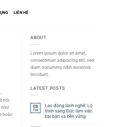
DỤNG
LIÊN HỆ
ABOUT
Lorem ipsum dolor sit amet,
consectetuer adipiscing elit, sed
diam nonummy nibh euismod
tincidunt.
LATEST POSTS
.
t nối
Lao động lành nghề: Lộ
08
g như
Th8
trình sang Đức làm việc
nh hoặc
bài bản và bền vững