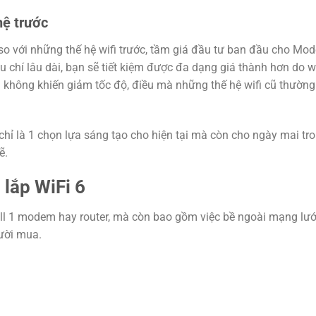
hệ trước
à so với những thế hệ wifi trước, tầm giá đầu tư ban đầu cho Mo
iêu chí lâu dài, bạn sẽ tiết kiệm được đa dạng giá thành hơn do wi
 không khiến giảm tốc độ, điều mà những thế hệ wifi cũ thườn
 chỉ là 1 chọn lựa sáng tạo cho hiện tại mà còn cho ngày mai tro
ẽ.
lắp WiFi 6
stall 1 modem hay router, mà còn bao gồm việc bề ngoài mạng lướ
ười mua.