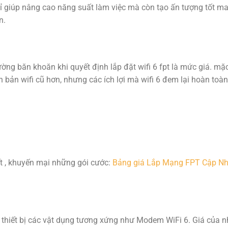
chỉ giúp nâng cao năng suất làm việc mà còn tạo ấn tượng tốt m
n.
ờng băn khoăn khi quyết định lắp đặt wifi 6 fpt là mức giá. mặ
n bản wifi cũ hơn, nhưng các ích lợi mà wifi 6 đem lại hoàn toà
ết , khuyến mại những gói cước:
Bảng giá Lắp Mạng FPT Cập Nh
ần thiết bị các vật dụng tương xứng như Modem WiFi 6. Giá của 