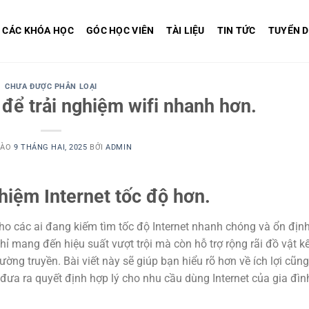
CÁC KHÓA HỌC
GÓC HỌC VIÊN
TÀI LIỆU
TIN TỨC
TUYỂN 
CHƯA ĐƯỢC PHÂN LOẠI
t để trải nghiệm wifi nhanh hơn.
VÀO
9 THÁNG HAI, 2025
BỞI
ADMIN
ghiệm Internet tốc độ hơn.
cho các ai đang kiếm tìm tốc độ Internet nhanh chóng và ổn định
mang đến hiệu suất vượt trội mà còn hỗ trợ rộng rãi đồ vật kế
ng truyền. Bài viết này sẽ giúp bạn hiểu rõ hơn về ích lợi cũn
 đó đưa ra quyết định hợp lý cho nhu cầu dùng Internet của gia đì