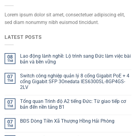
Lorem ipsum dolor sit amet, consectetuer adipiscing elit,
sed diam nonummy nibh euismod tincidunt.
LATEST POSTS
Lao động lành nghề: Lộ trình sang Đức làm việc bài
08
Th8
bản và bền vững
Switch công nghiệp quản lý 8 cổng Gigabit PoE + 4
07
Th8
cổng Gigabit SFP 3Onedata IES6300SL-8GP4GS-
2LV
Tổng quan Trình độ A2 tiếng Đức: Từ giao tiếp cơ
07
Th8
bản đến nền tảng B1
BĐS Dòng Tiền Xã Thượng Hồng Hải Phòng
07
Th8