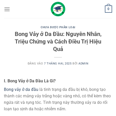
Bỏ
0
qua
nội
dung
CHƯA ĐƯỢC PHÂN LOẠI
Bong Vảy ở Da Đầu: Nguyên Nhân,
Triệu Chứng và Cách Điều Trị Hiệu
Quả
ĐĂNG VÀO
7 THÁNG HAI, 2025
BỞI
ADMIN
I. Bong Vảy ở Da Đầu Là Gì?
Bong vảy ở da đầu
là tình trạng da đầu bị khô, bong tạo
thành các mảng vảy trắng hoặc vàng nhỏ, có thể kèm theo
ngứa rát và rụng tóc. Tình trạng này thường xảy ra do rối
loạn tạo sịnh da hoặc nhiễm nấm.