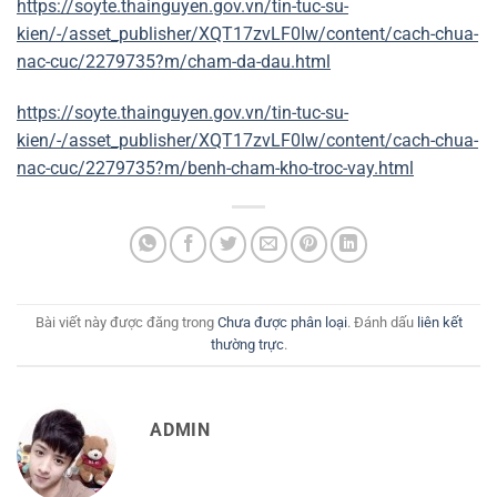
https://soyte.thainguyen.gov.vn/tin-tuc-su-
kien/-/asset_publisher/XQT17zvLF0Iw/content/cach-chua-
nac-cuc/2279735?m/cham-da-dau.html
https://soyte.thainguyen.gov.vn/tin-tuc-su-
kien/-/asset_publisher/XQT17zvLF0Iw/content/cach-chua-
nac-cuc/2279735?m/benh-cham-kho-troc-vay.html
Bài viết này được đăng trong
Chưa được phân loại
. Đánh dấu
liên kết
thường trực
.
ADMIN