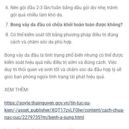
Nên gội đầu 2-3 lần/tuần bằng dầu gội dịv nhẹ, tránh
gội quá nhiều làm khô da.
Bong vảy da đầu có chữa khỏi hoàn toàn được không?
Có thể kiểm soát tốt bằng phương pháp điều trị đúng
cách và chăm sóc da phù hợp.
Bong vảy da đầu là tình trạng phổ biến nhưng có thể được
kiểm soát hiệu quả nếu điều trị sớm và đúng cách. Việc
duy trì thói quen vệ sinh tốt và chăm sóc da đầu hợp lý sẽ
giúc bạn phòng ngừa tình trạng tái phát hiệu quả.
XEM THÊM:
https://soyte.thainguyen.gov.vn/tin-tuc-su-
kien/-/asset_publisher/XQT17zvLF0Iw/content/cach-chua-
nac-cuc/2279735?m/benh-a-sung.html