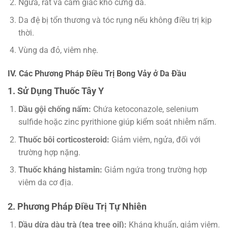
Ngứa, rát và cảm giác khô cứng da.
Da đệ bị tổn thương và tóc rụng nếu không điều trị kịp
thời.
Vùng da đỏ, viêm nhẹ.
IV. Các Phương Pháp Điều Trị Bong Vảy ở Da Đầu
1. Sử Dụng Thuốc Tây Y
Dầu gội chống nấm:
Chứa ketoconazole, selenium
sulfide hoặc zinc pyrithione giúp kiểm soát nhiễm nấm.
Thuốc bôi corticosteroid:
Giảm viêm, ngửa, đối với
trường hợp nặng.
Thuốc kháng histamin:
Giảm ngứa trong trường hợp
viêm da cơ địa.
2. Phương Pháp Điều Trị Tự Nhiên
Dầu dừa dàu trà (tea tree oil):
Kháng khuẩn, giảm viêm.