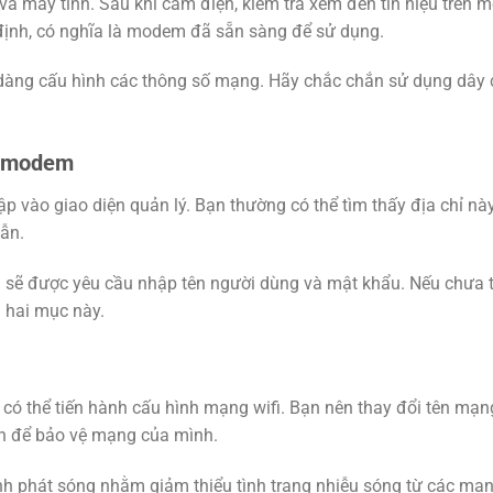
và máy tính. Sau khi cắm điện, kiểm tra xem đèn tín hiệu trên
định, có nghĩa là modem đã sẵn sàng để sử dụng.
 dàng cấu hình các thông số mạng. Hãy chắc chắn sử dụng dây
lý modem
p vào giao diện quản lý. Bạn thường có thể tìm thấy địa chỉ nà
ẫn.
ạn sẽ được yêu cầu nhập tên người dùng và mật khẩu. Nếu chưa 
ả hai mục này.
 có thể tiến hành cấu hình mạng wifi. Bạn nên thay đổi tên mạn
àn để bảo vệ mạng của mình.
nh phát sóng nhằm giảm thiểu tình trạng nhiễu sóng từ các mạn