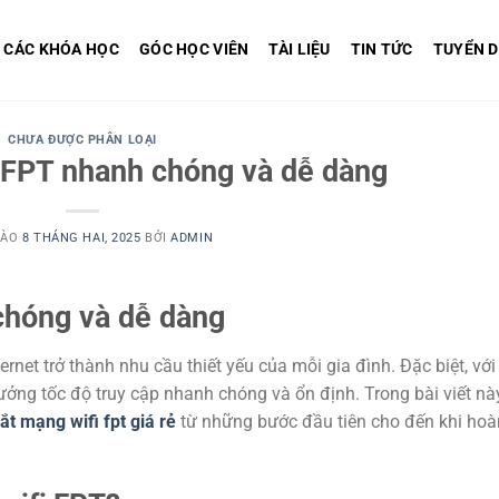
CÁC KHÓA HỌC
GÓC HỌC VIÊN
TÀI LIỆU
TIN TỨC
TUYỂN 
CHƯA ĐƯỢC PHÂN LOẠI
i FPT nhanh chóng và dễ dàng
VÀO
8 THÁNG HAI, 2025
BỞI
ADMIN
 chóng và dễ dàng
ernet trở thành nhu cầu thiết yếu của mỗi gia đình. Đặc biệt, với
ưởng tốc độ truy cập nhanh chóng và ổn định. Trong bài viết này
ắt mạng wifi fpt giá rẻ
từ những bước đầu tiên cho đến khi hoà