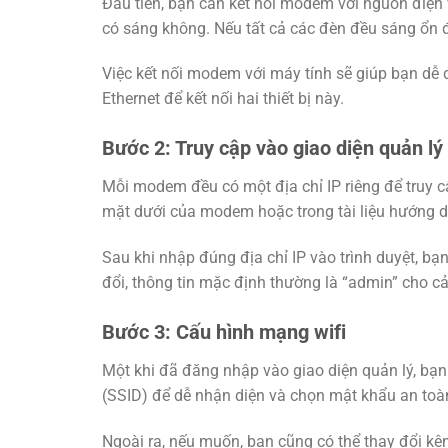
Đầu tiên, bạn cần kết nối modem với nguồn điện 
có sáng không. Nếu tất cả các đèn đều sáng ổn 
Việc kết nối modem với máy tính sẽ giúp bạn dễ
Ethernet để kết nối hai thiết bị này.
Bước 2: Truy cập vào giao diện quản 
Mỗi modem đều có một địa chỉ IP riêng để truy cậ
mặt dưới của modem hoặc trong tài liệu hướng d
Sau khi nhập đúng địa chỉ IP vào trình duyệt, b
đổi, thông tin mặc định thường là “admin” cho c
Bước 3: Cấu hình mạng wifi
Một khi đã đăng nhập vào giao diện quản lý, bạn
(SSID) để dễ nhận diện và chọn mật khẩu an to
Ngoài ra, nếu muốn, bạn cũng có thể thay đổi kê