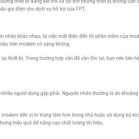
ượng thiết bị đang kết nối và tắt bớt những thiết bị không cần t
ặc gọi điện cho dịch vụ hỗ trợ của FPT.
uyên nhân khác nhau, từ việc mất điện đến lỗi phần mềm của mo
 hiệu trên modem có sáng không.
 thiết bị. Trong trường hợp vấn đề vẫn tồn tại, bạn nên liên hệ
há nhiều người dùng gặp phải. Nguyên nhân thường là do khoảng
n modem đến vị trí trung tâm hơn trong nhà hoặc sử dụng bộ kí
hưng hiệu quả để nâng cao chất lượng tín hiệu.