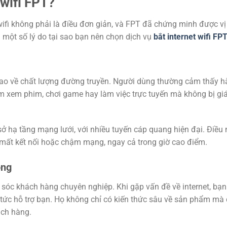
 wifi FPT?
wifi không phải là điều đơn giản, và FPT đã chứng minh được vị
à một số lý do tại sao bạn nên chọn dịch vụ
bắt internet wifi FP
o về chất lượng đường truyền. Người dùng thường cảm thấy hà
hiệm xem phim, chơi game hay làm việc trực tuyến mà không bị gi
ở hạ tầng mạng lưới, với nhiều tuyến cáp quang hiện đại. Điều
g mất kết nối hoặc chậm mạng, ngay cả trong giờ cao điểm.
óng
m sóc khách hàng chuyên nghiệp. Khi gặp vấn đề về internet, bạn
p tức hỗ trợ bạn. Họ không chỉ có kiến thức sâu về sản phẩm mà
ách hàng.