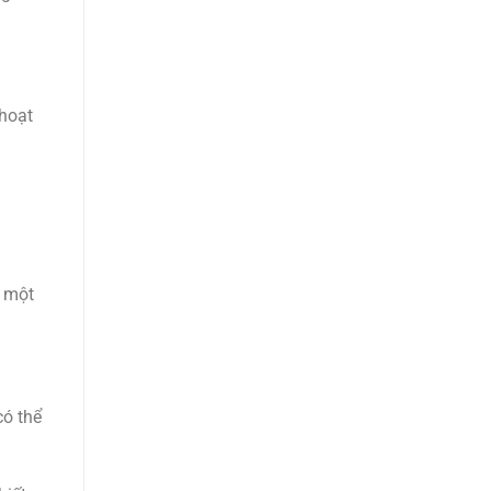
 hoạt
à một
có thể