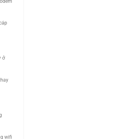
 modem
 cáp
y ở
thay
g
g wifi