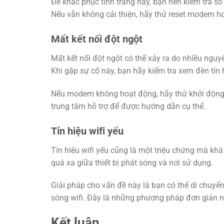
Để khắc phục tình trạng này, bạn nên kiểm tra số l
Nếu vẫn không cải thiện, hãy thử reset modem ho
Mất kết nối đột ngột
Mất kết nối đột ngột có thể xảy ra do nhiều ng
Khi gặp sự cố này, bạn hãy kiểm tra xem đèn tín
Nếu modem không hoạt động, hãy thử khởi động lại
trung tâm hỗ trợ để được hướng dẫn cụ thể.
Tín hiệu wifi yếu
Tín hiệu wifi yếu cũng là một triệu chứng mà k
quá xa giữa thiết bị phát sóng và nơi sử dụng.
Giải pháp cho vấn đề này là bạn có thể di chuyể
sóng wifi. Đây là những phương pháp đơn giản n
Kết luận