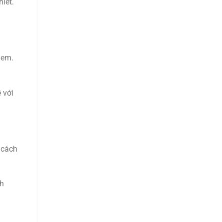
hiết.
dem.
 với
 cách
ch