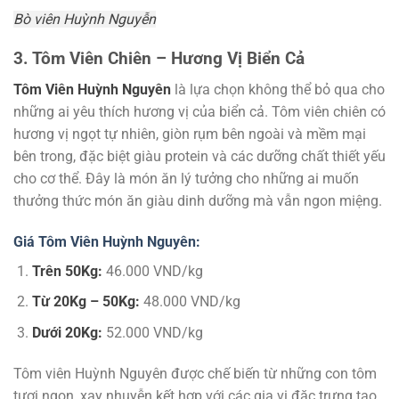
Bò viên Huỳnh Nguyễn
3. Tôm Viên Chiên – Hương Vị Biển Cả
Tôm Viên Huỳnh Nguyên
là lựa chọn không thể bỏ qua cho
những ai yêu thích hương vị của biển cả. Tôm viên chiên có
hương vị ngọt tự nhiên, giòn rụm bên ngoài và mềm mại
bên trong, đặc biệt giàu protein và các dưỡng chất thiết yếu
cho cơ thể. Đây là món ăn lý tưởng cho những ai muốn
thưởng thức món ăn giàu dinh dưỡng mà vẫn ngon miệng.
Giá Tôm Viên Huỳnh Nguyên:
Trên 50Kg:
46.000 VND/kg
Từ 20Kg – 50Kg:
48.000 VND/kg
Dưới 20Kg:
52.000 VND/kg
Tôm viên Huỳnh Nguyên được chế biến từ những con tôm
tươi ngon, xay nhuyễn kết hợp với các gia vị đặc trưng tạo