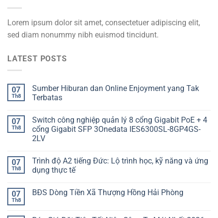
Lorem ipsum dolor sit amet, consectetuer adipiscing elit,
sed diam nonummy nibh euismod tincidunt.
LATEST POSTS
Sumber Hiburan dan Online Enjoyment yang Tak
07
Th8
Terbatas
Switch công nghiệp quản lý 8 cổng Gigabit PoE + 4
07
Th8
cổng Gigabit SFP 3Onedata IES6300SL-8GP4GS-
2LV
Trình độ A2 tiếng Đức: Lộ trình học, kỹ năng và ứng
07
Th8
dụng thực tế
BĐS Dòng Tiền Xã Thượng Hồng Hải Phòng
07
Th8