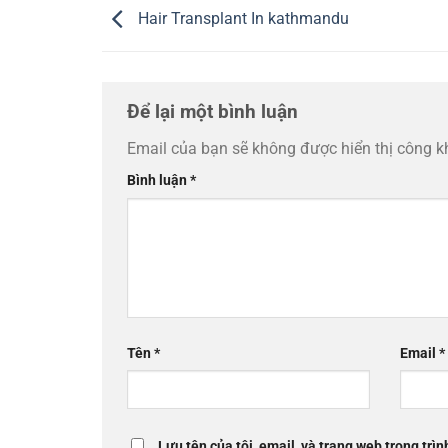
Hair Transplant In kathmandu
Để lại một bình luận
Email của bạn sẽ không được hiển thị công k
Bình luận
*
Tên
*
Email
*
Lưu tên của tôi, email, và trang web trong trìn