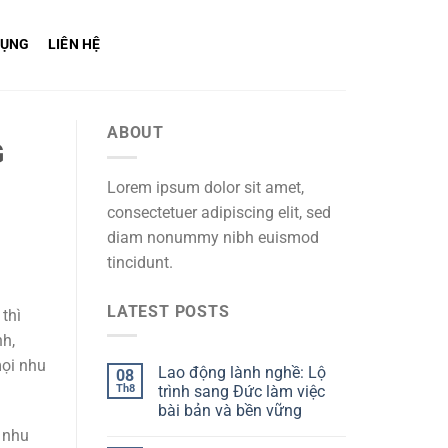
DỤNG
LIÊN HỆ
ABOUT
G
Lorem ipsum dolor sit amet,
consectetuer adipiscing elit, sed
diam nonummy nibh euismod
tincidunt.
LATEST POSTS
thì
nh,
mọi nhu
Lao động lành nghề: Lộ
08
Th8
trình sang Đức làm việc
bài bản và bền vững
 nhu