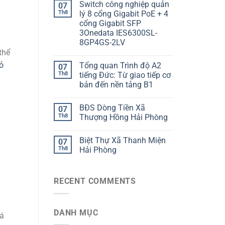
Switch công nghiệp quản
07
Th8
lý 8 cổng Gigabit PoE + 4
cổng Gigabit SFP
3Onedata IES6300SL-
8GP4GS-2LV
thể
ỏ
Tổng quan Trình độ A2
07
Th8
tiếng Đức: Từ giao tiếp cơ
bản đến nền tảng B1
BĐS Dòng Tiền Xã
07
Th8
Thượng Hồng Hải Phòng
Biệt Thự Xã Thanh Miện
07
Th8
Hải Phòng
RECENT COMMENTS
DANH MỤC
uá