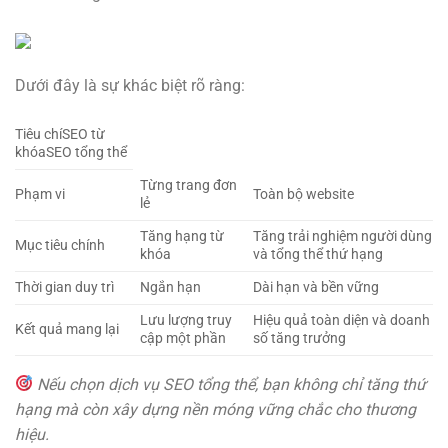
Dưới đây là sự khác biệt rõ ràng:
Tiêu chíSEO từ
khóaSEO tổng thể
Từng trang đơn
Phạm vi
Toàn bộ website
lẻ
Tăng hạng từ
Tăng trải nghiệm người dùng
Mục tiêu chính
khóa
và tổng thể thứ hạng
Thời gian duy trì
Ngắn hạn
Dài hạn và bền vững
Lưu lượng truy
Hiệu quả toàn diện và doanh
Kết quả mang lại
cập một phần
số tăng trưởng
Nếu chọn dịch vụ SEO tổng thể, bạn không chỉ tăng thứ
hạng mà còn xây dựng nền móng vững chắc cho thương
hiệu.