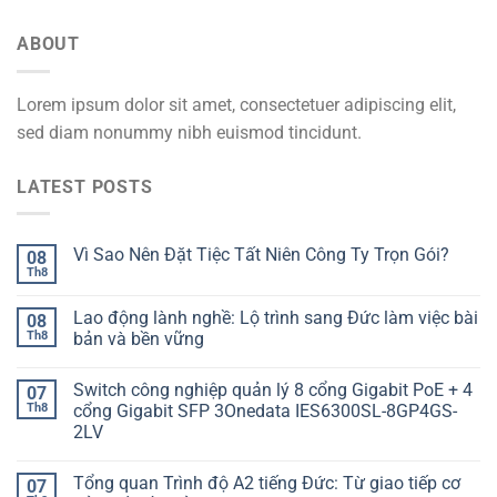
ABOUT
Lorem ipsum dolor sit amet, consectetuer adipiscing elit,
sed diam nonummy nibh euismod tincidunt.
LATEST POSTS
Vì Sao Nên Đặt Tiệc Tất Niên Công Ty Trọn Gói?
08
Th8
Lao động lành nghề: Lộ trình sang Đức làm việc bài
08
Th8
bản và bền vững
Switch công nghiệp quản lý 8 cổng Gigabit PoE + 4
07
Th8
cổng Gigabit SFP 3Onedata IES6300SL-8GP4GS-
2LV
Tổng quan Trình độ A2 tiếng Đức: Từ giao tiếp cơ
07