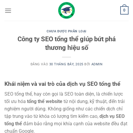
Bỏ
0
qua
nội
dung
CHƯA ĐƯỢC PHÂN LOẠI
Công ty SEO tổng thể giúp bứt phá
thương hiệu số
ĐĂNG VÀO
30 THÁNG BẢY, 2025
BỞI
ADMIN
Khái niệm và vai trò của dịch vụ SEO tổng thể
SEO tổng thể, hay còn gọi là SEO toàn diện, là chiến lược
tối ưu hóa
tổng thể website
từ nội dung, kỹ thuật, đến trải
nghiệm người dùng. Không giống như các chiến dịch chỉ
tập trung vào từ khóa có lượng tìm kiếm cao,
dịch vụ SEO
tổng thể
đảm bảo rằng mọi khía cạnh của website đều đạt
chuẩn Google.