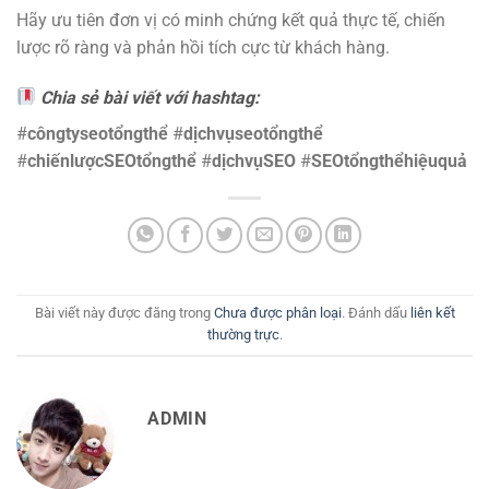
Hãy ưu tiên đơn vị có minh chứng kết quả thực tế, chiến
lược rõ ràng và phản hồi tích cực từ khách hàng.
Chia sẻ bài viết với hashtag:
#
côngtyseotổngthể
#
dịchvụseotổngthể
#
chiếnlượcSEOtổngthể
#
dịchvụSEO
#
SEOtổngthểhiệuquả
Bài viết này được đăng trong
Chưa được phân loại
. Đánh dấu
liên kết
thường trực
.
ADMIN