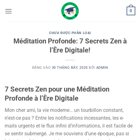
Bỏ
0
qua
nội
dung
CHƯA ĐƯỢC PHÂN LOẠI
Méditation Profonde: 7 Secrets Zen à
l’Ère Digitale!
ĐĂNG VÀO
30 THÁNG BẢY, 2025
BỞI
ADMIN
7 Secrets Zen pour une
Méditation
Profonde
à l’Ère Digitale
Mon cher ami, la vie moderne… un tourbillon constant,
n’est-ce pas ? Entre les notifications incessantes, les e-
mails urgents et le flux infini d’informations, il est facile de
se sentir submergé. Je me souviens d’une époque, pas si