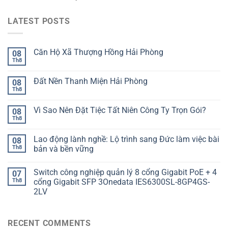
LATEST POSTS
Căn Hộ Xã Thượng Hồng Hải Phòng
08
Th8
Đất Nền Thanh Miện Hải Phòng
08
Th8
Vì Sao Nên Đặt Tiệc Tất Niên Công Ty Trọn Gói?
08
Th8
Lao động lành nghề: Lộ trình sang Đức làm việc bài
08
Th8
bản và bền vững
Switch công nghiệp quản lý 8 cổng Gigabit PoE + 4
07
Th8
cổng Gigabit SFP 3Onedata IES6300SL-8GP4GS-
2LV
RECENT COMMENTS