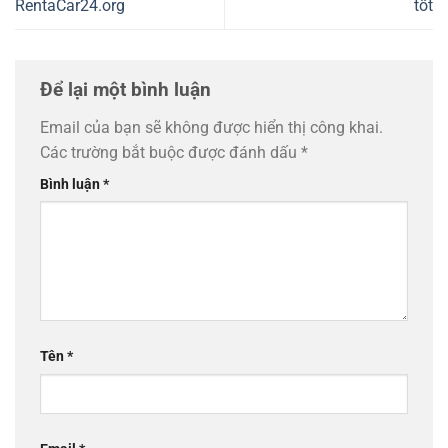
RentaCar24.org
tốt
Để lại một bình luận
Email của bạn sẽ không được hiển thị công khai.
Các trường bắt buộc được đánh dấu
*
Bình luận
*
Tên
*