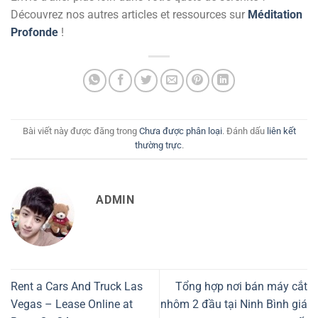
Découvrez nos autres articles et ressources sur
Méditation
Profonde
!
Bài viết này được đăng trong
Chưa được phân loại
. Đánh dấu
liên kết
thường trực
.
ADMIN
Rent a Cars And Truck Las
Tổng hợp nơi bán máy cắt
Vegas – Lease Online at
nhôm 2 đầu tại Ninh Bình giá