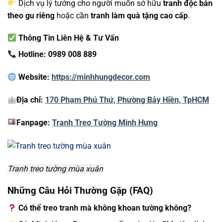
Dịch vụ lý tưởng cho người muốn sở hữu
tranh độc bản
theo gu riêng
hoặc cần
tranh làm quà tặng cao cấp
.
Thông Tin Liên Hệ & Tư Vấn
Hotline: 0989 008 889
Website:
https://minhhungdecor.com
Địa chỉ:
170 Phạm Phú Thứ, Phường Bảy Hiền, TpHCM
Fanpage:
Tranh Treo Tường Minh Hưng
Tranh treo tường mùa xuân
Những Câu Hỏi Thường Gặp (FAQ)
Có thể treo tranh mà không khoan tường không?