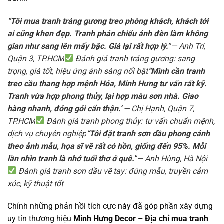
“Tôi mua tranh tráng gương treo phòng khách, khách tới
ai cũng khen đẹp. Tranh phản chiếu ánh đèn làm không
gian như sang lên mấy bậc. Giá lại rất hợp lý.”
— Anh Trí,
Quận 3, TP.HCM
Đánh giá tranh tráng gương: sang
trọng, giá tốt, hiệu ứng ánh sáng nổi bật
“Mình cần tranh
treo cầu thang hợp mệnh Hỏa, Minh Hưng tư vấn rất kỹ.
Tranh vừa hợp phong thủy, lại hợp màu sơn nhà. Giao
hàng nhanh, đóng gói cẩn thận.”
— Chị Hạnh, Quận 7,
TP.HCM
Đánh giá tranh phong thủy: tư vấn chuẩn mệnh,
dịch vụ chuyên nghiệp
“Tôi đặt tranh sơn dầu phong cảnh
theo ảnh mẫu, họa sĩ vẽ rất có hồn, giống đến 95%. Mỗi
lần nhìn tranh là nhớ tuổi thơ ở quê.”
— Anh Hùng, Hà Nội
Đánh giá tranh sơn dầu vẽ tay: đúng mẫu, truyền cảm
xúc, kỹ thuật tốt
Chính những phản hồi tích cực này đã góp phần xây dựng
uy tín thương hiệu
Minh Hưng Decor – Địa chỉ mua tranh