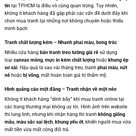
tín
tại TP.HCM là điều vô cùng quan trọng. Tuy nhiên,
không ít khách hàng đã gặp phải các vấn đề dưới đây khi
chọn mua tranh tại những nơi không chuyên hoặc thiếu
minh bạch:
Tranh chất lượng kém – Nhanh phai màu, bong tróc
Nhiều cửa hàng
bán tranh treo tường giá rẻ
sử dụng
loại
canvas mỏng
,
mực in kém chất lượng
hoặc
khung ép
sơ sài
. Hậu quả là sau vài tháng treo, tranh
phai màu
,
nứt
nẻ
hoặc
bị võng
, mất hoàn toàn giá trị thẩm mỹ.
Hình quảng cáo một đằng – Tranh nhận về một nẻo
Không ít khách hàng “dính bẫy” khi mua tranh online tại
các trang thương mại không uy tín. Hình ảnh trên website
thì lung linh, nhưng khi nhận hàng thì tranh
không giống
mẫu
,
màu sắc sai lệch
,
khung yếu ớt
, khiến người mua vừa
mất tiền vừa mất công đổi trả.