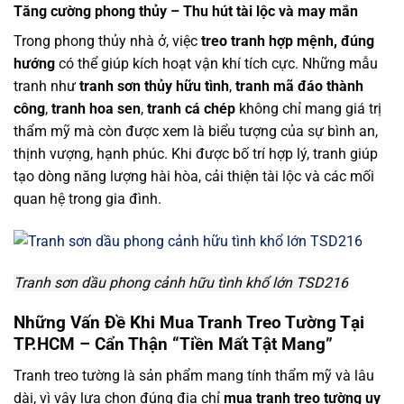
Tăng cường phong thủy – Thu hút tài lộc và may mắn
Trong phong thủy nhà ở, việc
treo tranh hợp mệnh, đúng
hướng
có thể giúp kích hoạt vận khí tích cực. Những mẫu
tranh như
tranh sơn thủy hữu tình
,
tranh mã đáo thành
công
,
tranh hoa sen
,
tranh cá chép
không chỉ mang giá trị
thẩm mỹ mà còn được xem là biểu tượng của sự bình an,
thịnh vượng, hạnh phúc. Khi được bố trí hợp lý, tranh giúp
tạo dòng năng lượng hài hòa, cải thiện tài lộc và các mối
quan hệ trong gia đình.
Tranh sơn dầu phong cảnh hữu tình khổ lớn TSD216
Những Vấn Đề Khi Mua Tranh Treo Tường Tại
TP.HCM – Cẩn Thận “Tiền Mất Tật Mang”
Tranh treo tường là sản phẩm mang tính thẩm mỹ và lâu
dài, vì vậy lựa chọn đúng địa chỉ
mua tranh treo tường uy