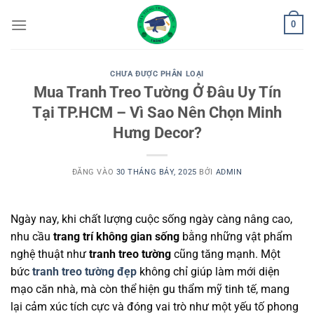
Bỏ
0
qua
nội
dung
CHƯA ĐƯỢC PHÂN LOẠI
Mua Tranh Treo Tường Ở Đâu Uy Tín
Tại TP.HCM – Vì Sao Nên Chọn Minh
Hưng Decor?
ĐĂNG VÀO
30 THÁNG BẢY, 2025
BỞI
ADMIN
Ngày nay, khi chất lượng cuộc sống ngày càng nâng cao,
nhu cầu
trang trí không gian sống
bằng những vật phẩm
nghệ thuật như
tranh treo tường
cũng tăng mạnh. Một
bức
tranh treo tường đẹp
không chỉ giúp làm mới diện
mạo căn nhà, mà còn thể hiện gu thẩm mỹ tinh tế, mang
lại cảm xúc tích cực và đóng vai trò như một yếu tố phong