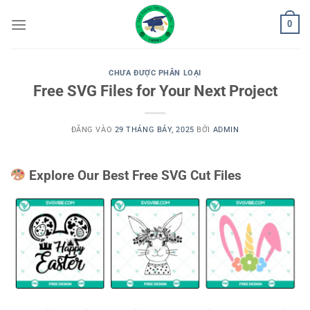
Bỏ
0
qua
nội
dung
CHƯA ĐƯỢC PHÂN LOẠI
Free SVG Files for Your Next Project
ĐĂNG VÀO
29 THÁNG BẢY, 2025
BỞI
ADMIN
Explore Our Best Free SVG Cut Files