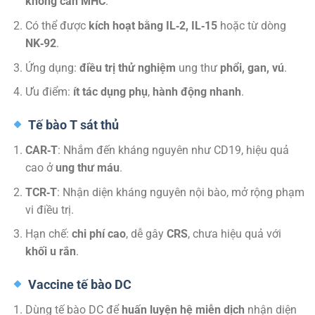
không cần MHC
.
Có thể được
kích hoạt bằng IL‑2, IL‑15
hoặc từ dòng
NK‑92
.
Ứng dụng:
điều trị thử nghiệm
ung thư
phổi, gan, vú
.
Ưu điểm:
ít tác dụng phụ
,
hành động nhanh
.
Tế bào T sát thủ
CAR‑T
: Nhắm đến kháng nguyên như CD19, hiệu quả
cao ở
ung thư máu
.
TCR‑T
: Nhận diện kháng nguyên nội bào, mở rộng phạm
vi điều trị.
Hạn chế:
chi phí cao
, dễ gây
CRS
, chưa hiệu quả với
khối u rắn
.
Vaccine tế bào DC
Dùng tế bào DC để
huấn luyện hệ miễn dịch
nhận diện