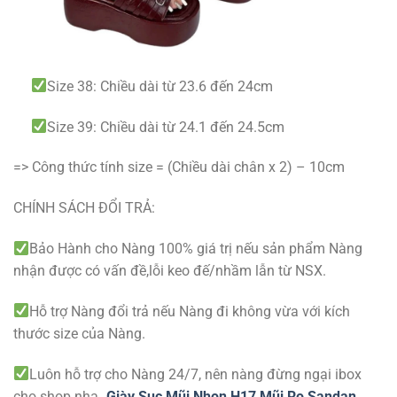
Size 38: Chiều dài từ 23.6 đến 24cm
Size 39: Chiều dài từ 24.1 đến 24.5cm
=> Công thức tính size = (Chiều dài chân x 2) – 10cm
CHÍNH SÁCH ĐỔI TRẢ:
Bảo Hành cho Nàng 100% giá trị nếu sản phẩm Nàng
nhận được có vấn đề,lỗi keo đế/nhầm lẫn từ NSX.
Hỗ trợ Nàng đổi trả nếu Nàng đi không vừa với kích
thước size của Nàng.
Luôn hỗ trợ cho Nàng 24/7, nên nàng đừng ngại ibox
cho shop nha
.
Giày Sục Mũi Nhọn H17 Mũi Rọ Sandan