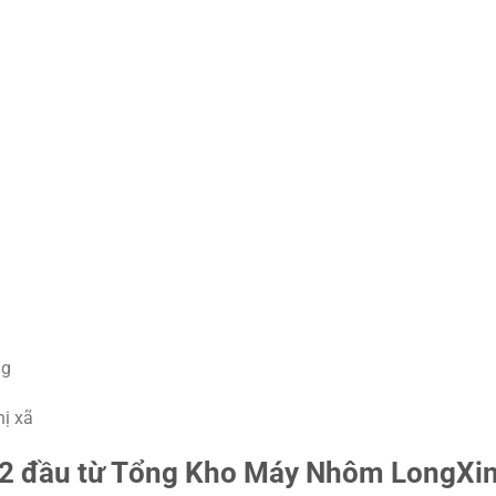
ng
hị xã
 2 đầu từ Tổng Kho Máy Nhôm LongXi