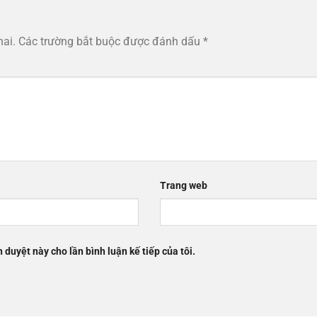
hai.
Các trường bắt buộc được đánh dấu
*
Trang web
h duyệt này cho lần bình luận kế tiếp của tôi.