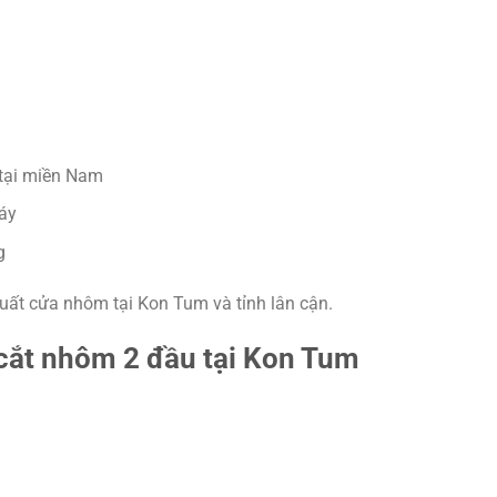
 tại miền Nam
áy
g
ất cửa nhôm tại Kon Tum và tỉnh lân cận.
 cắt nhôm 2 đầu tại Kon Tum