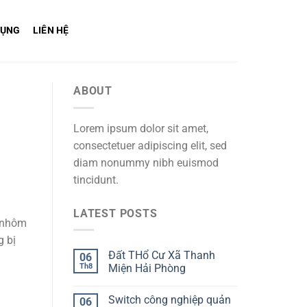
DỤNG
LIÊN HỆ
ABOUT
Lorem ipsum dolor sit amet,
consectetuer adipiscing elit, sed
diam nonummy nibh euismod
tincidunt.
LATEST POSTS
a nhôm
g bị
Đất THổ Cư Xã Thanh
06
Th8
Miện Hải Phòng
Switch công nghiệp quản
06