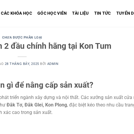
CÁC KHÓA HỌC
GÓC HỌC VIÊN
TÀI LIỆU
TIN TỨC
TUYỂN 
CHƯA ĐƯỢC PHÂN LOẠI
 2 đầu chính hãng tại Kon Tum
ÀO
28 THÁNG BẢY, 2025
BỞI
ADMIN
 gì để nâng cấp sản xuất?
phát triển ngành xây dựng và nội thất. Các xưởng sản xuất cử
như
Đắk Tơ, Đắk Glei, Kon Plong
, đặc biệt kéo theo nhu cầu tran
h xác cao trong sản xuất.