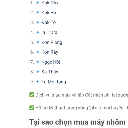
Đắk Glei
Đắk Hà
Đắk Tô
Ia H’Drai
Kon Plông
Kon Rẫy
Ngọc Hồi
Sa Thầy
Tu Mơ Rông
Dịch vụ giao máy và lắp đặt miễn phí tại xưở
Hỗ trợ kỹ thuật trong vòng 24 giờ mọi huyện, t
Tại sao chọn mua máy nhôm