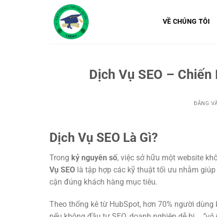
Bỏ
qua
VỀ CHÚNG TÔI
nội
dung
Dịch Vụ SEO – Chiến
ĐĂNG V
Dịch Vụ SEO Là Gì?
Trong
kỷ nguyên số
, việc sở hữu một website k
Vụ SEO
là tập hợp các kỹ thuật tối ưu nhằm giú
cận đúng khách hàng mục tiêu.
Theo thống kê từ HubSpot, hơn 70% người dùng k
nếu không đầu tư SEO, doanh nghiệp dễ bị…
“vô 