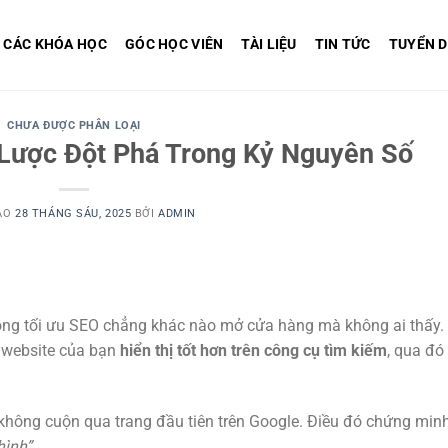
CÁC KHÓA HỌC
GÓC HỌC VIÊN
TÀI LIỆU
TIN TỨC
TUYỂN 
CHƯA ĐƯỢC PHÂN LOẠI
 Lược Đột Phá Trong Kỷ Nguyên Số
ÀO
28 THÁNG SÁU, 2025
BỞI
ADMIN
hông tối ưu SEO chẳng khác nào mở cửa hàng mà không ai thấy.
p website của bạn
hiển thị tốt hơn trên công cụ tìm kiếm
, qua đó 
hông cuộn qua trang đầu tiên trên Google. Điều đó chứng min
hình”
.