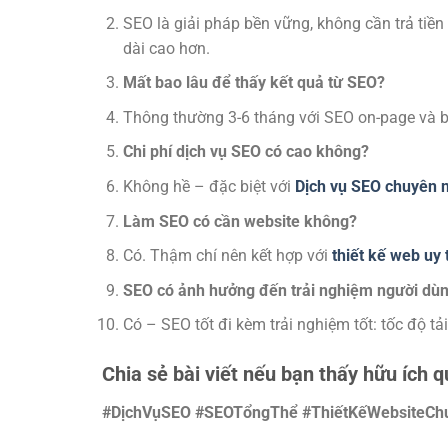
SEO là giải pháp bền vững, không cần trả tiền
dài cao hơn.
Mất bao lâu để thấy kết quả từ SEO?
Thông thường 3-6 tháng với SEO on-page và ba
Chi phí dịch vụ SEO có cao không?
Không hề – đặc biệt với
Dịch vụ SEO chuyên 
Làm SEO có cần website không?
Có. Thậm chí nên kết hợp với
thiết kế web uy 
SEO có ảnh hưởng đến trải nghiệm người dù
Có – SEO tốt đi kèm trải nghiệm tốt: tốc độ tả
Chia sẻ bài viết nếu bạn thấy hữu ích 
#DịchVụSEO #SEOTổngThể #ThiếtKếWebsiteCh