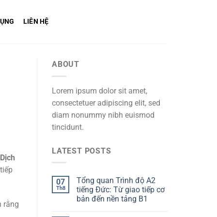
DỤNG
LIÊN HỆ
ABOUT
Lorem ipsum dolor sit amet,
consectetuer adipiscing elit, sed
diam nonummy nibh euismod
tincidunt.
LATEST POSTS
Dịch
tiếp
Tổng quan Trình độ A2
07
Th8
tiếng Đức: Từ giao tiếp cơ
bản đến nền tảng B1
h rằng