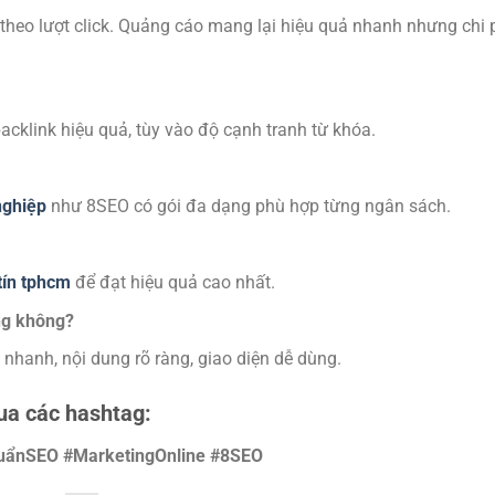
 theo lượt click. Quảng cáo mang lại hiệu quả nhanh nhưng chi p
cklink hiệu quả, tùy vào độ cạnh tranh từ khóa.
nghiệp
như 8SEO có gói đa dạng phù hợp từng ngân sách.
tín tphcm
để đạt hiệu quả cao nhất.
ng không?
i nhanh, nội dung rõ ràng, giao diện dễ dùng.
qua các hashtag:
uẩnSEO #MarketingOnline #8SEO