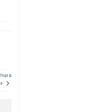
 Thật &
ia