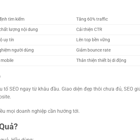
định tìm kiếm
Tăng 60% traffic
chất lượng nội dung
Cải thiện CTR
ộ uy tín
Lên top bền vững
nghiệm người dùng
Giảm bounce rate
 mobile
Thân thiện thiết bị di động
b
u tố SEO ngay từ khâu đầu. Giao diện đẹp thôi chưa đủ, SEO gi
site.
iều mọi doanh nghiệp cần hướng tới.
 Quả?
 quả. Hãy dùng: