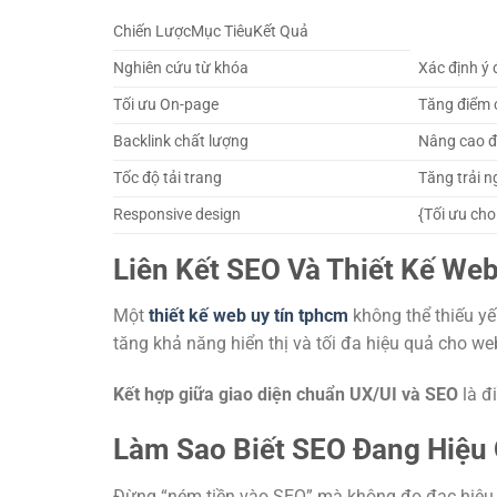
Chiến LượcMục TiêuKết Quả
Nghiên cứu từ khóa
Xác định ý 
Tối ưu On-page
Tăng điểm 
Backlink chất lượng
Nâng cao đ
Tốc độ tải trang
Tăng trải 
Responsive design
{Tối ưu cho
Liên Kết SEO Và Thiết Kế We
Một
thiết kế web uy tín tphcm
không thể thiếu yế
tăng khả năng hiển thị và tối đa hiệu quả cho web
Kết hợp giữa giao diện chuẩn UX/UI và SEO
là đ
Làm Sao Biết SEO Đang Hiệu
Đừng “ném tiền vào SEO” mà không đo đạc hiệu