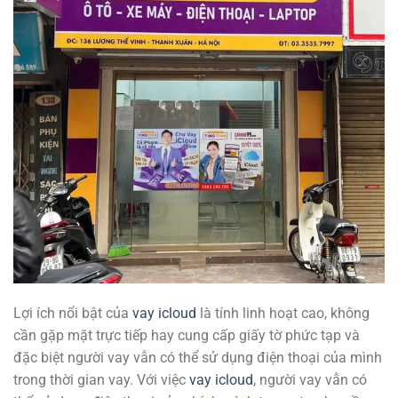
Lợi ích nổi bật của
vay icloud
là tính linh hoạt cao, không
cần gặp mặt trực tiếp hay cung cấp giấy tờ phức tạp và
đặc biệt người vay vẫn có thể sử dụng điện thoại của mình
trong thời gian vay. Với việc
vay icloud
, người vay vẫn có