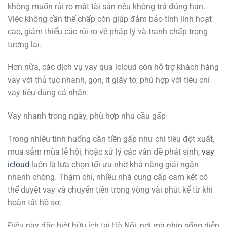
không muốn rủi ro mất tài sản nếu không trả đúng hạn.
Việc không cần thế chấp còn giúp đảm bảo tính linh hoạt
cao, giảm thiểu các rủi ro về pháp lý và tranh chấp trong
tương lai.
Hơn nữa, các dịch vụ vay qua icloud còn hỗ trợ khách hàng
vay với thủ tục nhanh, gọn, ít giấy tờ, phù hợp với tiêu chí
vay tiêu dùng cá nhân.
Vay nhanh trong ngày, phù hợp nhu cầu gấp
Trong nhiều tình huống cần tiền gấp như chi tiêu đột xuất,
mua sắm mùa lễ hội, hoặc xử lý các vấn đề phát sinh,
vay
icloud
luôn là lựa chọn tối ưu nhờ khả năng giải ngân
nhanh chóng. Thậm chí, nhiều nhà cung cấp cam kết có
thể duyệt vay và chuyển tiền trong vòng vài phút kể từ khi
hoàn tất hồ sơ.
Điều này đặc biệt hữu ích tại Hà Nội, nơi mà nhịp sống diễn