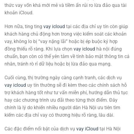
thức vay vốn khá mới mẻ và tiềm ẩn rủi ro lừa đảo qua tài
khoản iCloud.
Hơn nữa, ting ting
vay icloud
tại các địa chỉ uy tín còn giúp
khách hàng chủ động hơn trong việc kiểm soát các khoản
vay, không lo bị “vay nặng lãi” hoặc bị ép buộc ký hợp
đồng thiếu rõ ràng. Khi lựa chọn
vay icloud
hà nội đúng
chuẩn, bạn còn có thể yên tâm về tính bảo mật thông tin cá
nhân, tránh rò rỉ dữ liệu hoặc bị lừa đảo qua mạng.
Cuối cùng, thị trường ngày càng cạnh tranh, các dịch vụ
vay icloud
uy tín thường sẽ đi kèm theo các chính sách hỗ
trợ khách hàng tốt như tư vấn miễn phí, hướng dẫn thủ tục
hay các chương trình ưu đãi theo từng thời điểm. Đây
chính là lý do khiến nhiều người dân Hà Nội ưu tiên tìm
kiếm các địa chỉ vay có thương hiệu rõ ràng, lâu dài.
Các đặc điểm nổi bật của dịch vụ
vay iCloud
tại Hà Nội