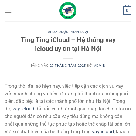
Bỏ
0
qua
nội
dung
CHƯA ĐƯỢC PHÂN LOẠI
Ting Ting iCloud – Hệ thống vay
icloud uy tín tại Hà Nội
ĐĂNG VÀO
27 THÁNG TÁM, 2025
BỞI
ADMIN
Trong thời đại số hiện nay, việc tiếp cận các dịch vụ vay
vốn nhanh chóng và tiện lợi đang trở thành xu hướng phổ
biến, đặc biệt là tại các thành phố lớn như Hà Nội. Trong
đó,
vay icloud
đã nổi lên như một giải pháp tài chính tối ưu
cho người dân có nhu cầu vay tiêu dùng mà không cần
phải qua những thủ tục phức tạp hoặc thế chấp tài sản lớn.
Với sự phát triển của hệ thống Ting Ting
vay icloud
, khách