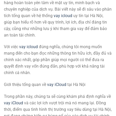
hàng hoàn toàn yên tâm về mặt uy tín, minh bạch và
chuyên nghiệp của dịch vụ. Bài viết này sẽ đi sâu vào phân
tích tổng quan về hệ thống
vay icloud
uy tín tại Hà Nội,
giúp bạn hiểu rõ hơn về quy trình, lợi ích, địa chỉ đáng tin
cậy, cũng như những lưu ý khi tham gia vay để đảm bảo
an toàn tài chính.
Với việc
vay icloud
đúng nghĩa, chúng tôi mong muốn
mang đến cho bạn đọc những thông tin hữu ích, đầy đủ và
chính xác nhất, góp phần giúp mọi người có thể đưa ra
quyết định vay vốn đúng đắn, phù hợp với khả năng tài
chính cá nhân.
Giới thiệu tổng quan về
vay iCloud
tại Hà Nội
Trong phần này, chúng ta sẽ cùng khám phá định nghĩa về
vay iCloud
và các lợi ích vượt trội mà nó mang lại. Đồng
thời, điểm qua tình hình thị trường vay tiêu dùng tại Hà Nội,
nơi đang chứng kiến sự bùng nổ của các dịch vụ tài chính