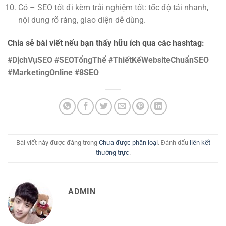
Có – SEO tốt đi kèm trải nghiệm tốt: tốc độ tải nhanh,
nội dung rõ ràng, giao diện dễ dùng.
Chia sẻ bài viết nếu bạn thấy hữu ích qua các hashtag:
#DịchVụSEO #SEOTổngThể #ThiếtKếWebsiteChuẩnSEO
#MarketingOnline #8SEO
Bài viết này được đăng trong
Chưa được phân loại
. Đánh dấu
liên kết
thường trực
.
ADMIN