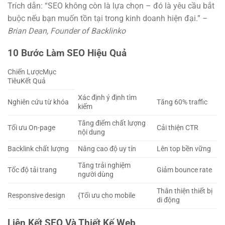
Trích dẫn: “SEO không còn là lựa chọn – đó là yêu cầu bắt
buộc nếu bạn muốn tồn tại trong kinh doanh hiện đại.” –
Brian Dean, Founder of Backlinko
10 Bước Làm SEO Hiệu Quả
Chiến LượcMục
TiêuKết Quả
Xác định ý định tìm
Nghiên cứu từ khóa
Tăng 60% traffic
kiếm
Tăng điểm chất lượng
Tối ưu On-page
Cải thiện CTR
nội dung
Backlink chất lượng
Nâng cao độ uy tín
Lên top bền vững
Tăng trải nghiệm
Tốc độ tải trang
Giảm bounce rate
người dùng
Thân thiện thiết bị
Responsive design
{Tối ưu cho mobile
di động
Liên Kết SEO Và Thiết Kế Web