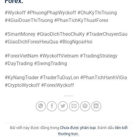
Forex.
#Wyckoff #PhuongPhapWyckoff #ChuKyThiTruong
#4GiaiDoanThiTruong #PhanTichKyThuatForex
#SmartMoney #GiaoDichTheoChuKy #TraderChuyenSau
#GiaoDichForexHieuQua #BlogNgoaiHoi
#ForexVietNam #WyckoffVietnam #TradingStrategy
#DayTrading #SwingTrading
#KyNangTrader #TraderTuDuyLon #PhanTichHanhViGia
#CryptoWyckoff #ForexWyckoff
Bài viết này được đăng trong
Chưa được phân loại
. Đánh dấu
liên kết
thường trực
.