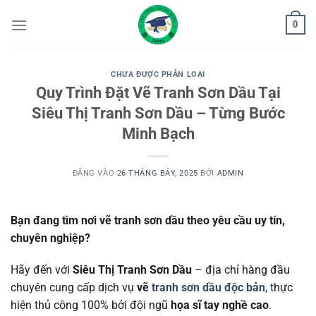
Bỏ
0
qua
nội
dung
CHƯA ĐƯỢC PHÂN LOẠI
Quy Trình Đặt Vẽ Tranh Sơn Dầu Tại
Siêu Thị Tranh Sơn Dầu – Từng Bước
Minh Bạch
ĐĂNG VÀO
26 THÁNG BẢY, 2025
BỞI
ADMIN
Bạn đang tìm nơi vẽ tranh sơn dầu theo yêu cầu uy tín,
chuyên nghiệp?
Hãy đến với
Siêu Thị Tranh Sơn Dầu
– địa chỉ hàng đầu
chuyên cung cấp dịch vụ
vẽ
tranh sơn dầu độc bản
, thực
hiện thủ công 100% bởi đội ngũ
họa sĩ tay nghề cao
.