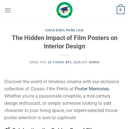
Bỏ
0
qua
nội
dung
CHƯA ĐƯỢC PHÂN LOẠI
The Hidden Impact of Film Posters on
Interior Design
ĐĂNG VÀO
26 THÁNG BẢY, 2025
BỞI
ADMIN
Discover the world of timeless cinema with our exclusive
collection of Classic Film Prints at
Poster Memories
.
Whether you’re a passionate cinephile, a mid-century
design enthusiast, or simply someone looking to add
character to your living space, our expert-selected movie
poster selection is sure to captivate.