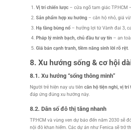
Vị trí chiến lược
– cửa ngõ tam giác TP.HCM –
Sản phẩm hợp xu hướng
– căn hộ nhỏ, giá vừ
Hạ tầng bùng nổ
– hưởng lợi từ Vành đai 3, ca
Pháp lý minh bạch, chủ đầu tư uy tín
– an toà
Giá bán cạnh tranh, tiềm năng sinh lời rõ rệt
.
8. Xu hướng sống & cơ hội dà
8.1. Xu hướng “sống thông minh”
Người trẻ hiện nay ưu tiên
căn hộ tiện nghi, vị t
đáp ứng đúng xu hướng này.
8.2. Dân số đô thị tăng nhanh
TP.HCM và vùng ven dự báo đến năm 2030 sẽ đón 
nội đô khan hiếm. Các dự án như Fenica sẽ trở th