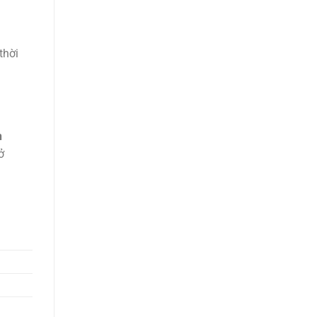
thời
n
ở