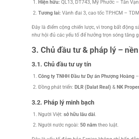
Hiện hữu:
QL13, DT743, Mỹ Phước – Tân Vạn
Tương lai:
Vành đai 3, cao tốc TP.HCM – TDM 
Đây là điểm cộng chiến lược, vì trong bất động s
như hội đủ các yếu tố để hưởng trọn sóng tăng g
3. Chủ đầu tư & pháp lý – nền
3.1. Chủ đầu tư uy tín
Công ty TNHH Đầu tư Dự án Phượng Hoàng
– 
Đồng phát triển:
DLR (Dalat Real)
&
NK Proper
3.2. Pháp lý minh bạch
Người Việt:
sở hữu lâu dài
.
Người nước ngoài:
50 năm
theo luật.