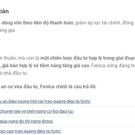
toàn
a dòng vốn theo tiến độ thanh toán
, giảm áp lực tài chính, đồng 
ăng giá.
n thuần, mà còn là
một chiến lược đầu tư hợp lý trong giai đoạ
h, giá bán hợp lý và tiềm năng tăng giá cao
, Fenica xứng đáng tr
à nhà đầu tư.
n cư vừa đầu tư, Fenica chính là câu trả lời.
u-an-bieu-tuong-moi-tai-tran-quang-dieu-tp-hcm/
chuyen-gia-ve-tiem-nang-co-hoi-dau-tu/
-giua-vung-do-thi-nang-dong/
-cao-cap-tran-quang-dieu-tp-hcm/