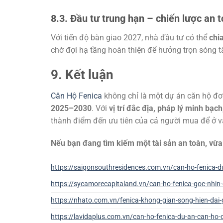
8.3. Đầu tư trung hạn – chiến lược an 
Với tiến độ bàn giao 2027, nhà đầu tư có thể
chi
chờ đợi hạ tầng hoàn thiện để hưởng trọn sóng t
9. Kết luận
Căn Hộ Fenica
không chỉ là một dự án căn hộ đơ
2025–2030
. Với
vị trí đắc địa, pháp lý minh bạc
thành điểm đến ưu tiên của cả người mua để ở v
Nếu bạn đang tìm kiếm một tài sản an toàn, vừa a
https://saigonsouthresidences.com.vn/can-ho-fenica-d
https://sycamorecapitaland.vn/can-ho-fenica-goc-nhin-
https://nhato.com.vn/fenica-khong-gian-song-hien-dai
https://lavidaplus.com.vn/can-ho-fenica-du-an-can-ho