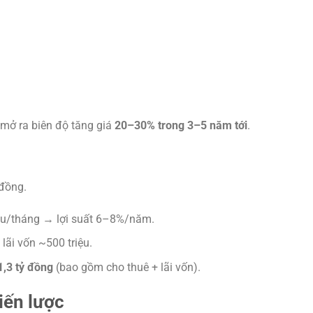
mở ra biên độ tăng giá
20–30% trong 3–5 năm tới
.
 đồng.
iệu/tháng → lợi suất 6–8%/năm.
lãi vốn ~500 triệu.
,3 tỷ đồng
(bao gồm cho thuê + lãi vốn).
iến lược