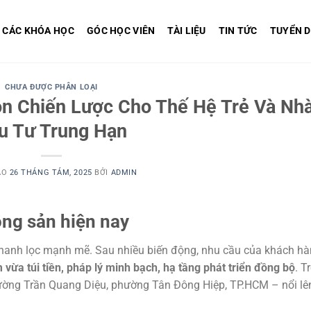
CÁC KHÓA HỌC
GÓC HỌC VIÊN
TÀI LIỆU
TIN TỨC
TUYỂN 
CHƯA ĐƯỢC PHÂN LOẠI
ọn Chiến Lược Cho Thế Hệ Trẻ Và Nh
u Tư Trung Hạn
ÀO
26 THÁNG TÁM, 2025
BỞI
ADMIN
ộng sản hiện nay
thanh lọc mạnh mẽ. Sau nhiều biến động, nhu cầu của khách h
vừa túi tiền, pháp lý minh bạch, hạ tầng phát triển đồng bộ
. T
đường Trần Quang Diệu, phường Tân Đông Hiệp, TP.HCM – nổi lê