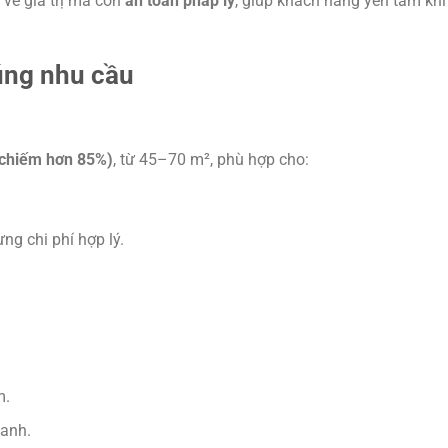
về giá trị mà còn
an toàn pháp lý
, giúp khách hàng yên tâm kh
rúng nhu cầu
 (chiếm hơn 85%)
, từ 45–70 m², phù hợp cho:
ng chi phí hợp lý.
m.
xanh.