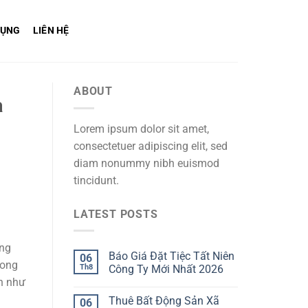
DỤNG
LIÊN HỆ
ABOUT
à
Lorem ipsum dolor sit amet,
consectetuer adipiscing elit, sed
diam nonummy nibh euismod
tincidunt.
LATEST POSTS
àng
Báo Giá Đặt Tiệc Tất Niên
06
rong
Th8
Công Ty Mới Nhất 2026
n như
Thuê Bất Động Sản Xã
06