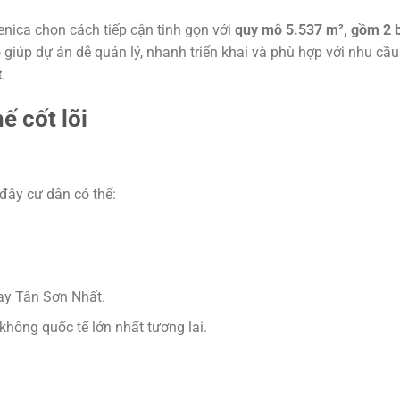
nica chọn cách tiếp cận tinh gọn với
quy mô 5.537 m², gồm 2 
giúp dự án dễ quản lý, nhanh triển khai và phù hợp với nhu cầu 
t
.
hế cốt lõi
đây cư dân có thể:
ay Tân Sơn Nhất.
hông quốc tế lớn nhất tương lai.