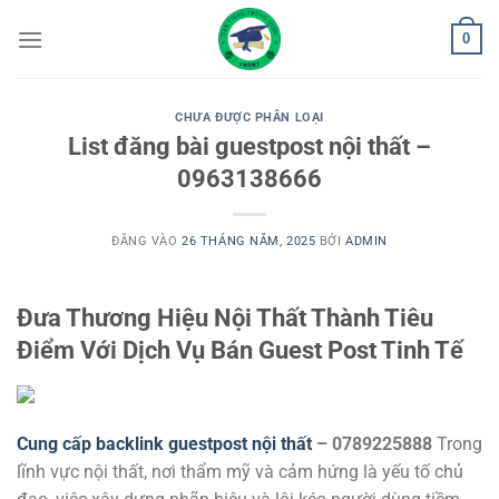
Bỏ
0
qua
nội
dung
CHƯA ĐƯỢC PHÂN LOẠI
List đăng bài guestpost nội thất –
0963138666
ĐĂNG VÀO
26 THÁNG NĂM, 2025
BỞI
ADMIN
Đưa Thương Hiệu Nội Thất Thành Tiêu
Điểm Với Dịch Vụ Bán Guest Post Tinh Tế
Cung cấp backlink guestpost nội thất
– 0789225888
Trong
lĩnh vực nội thất, nơi thẩm mỹ và cảm hứng là yếu tố chủ