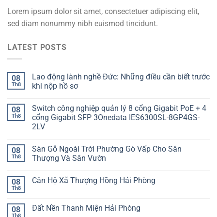
Lorem ipsum dolor sit amet, consectetuer adipiscing elit,
sed diam nonummy nibh euismod tincidunt.
LATEST POSTS
Lao động lành nghề Đức: Những điều cần biết trước
08
Th8
khi nộp hồ sơ
Switch công nghiệp quản lý 8 cổng Gigabit PoE + 4
08
Th8
cổng Gigabit SFP 3Onedata IES6300SL-8GP4GS-
2LV
Sàn Gỗ Ngoài Trời Phường Gò Vấp Cho Sân
08
Th8
Thượng Và Sân Vườn
Căn Hộ Xã Thượng Hồng Hải Phòng
08
Th8
Đất Nền Thanh Miện Hải Phòng
08
Th8