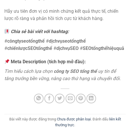
Hãy ưu tiên đơn vị có minh chứng kết quả thực tế, chiến
lược rõ ràng và phản hồi tích cực từ khách hàng.
Chia sẻ bài viết với hashtag:
#
côngtyseotổngthể
#
dịchvụseotổngthể
#
chiếnlượcSEOtổngthể
#
dịchvụSEO
#
SEOtổngthểhiệuquả
Meta Description (tích hợp mở đầu):
Tìm hiểu cách lựa chọn
công ty SEO tổng thể
uy tín để
tăng trưởng bền vững, nâng cao thứ hạng và chuyển đổi.
Bài viết này được đăng trong
Chưa được phân loại
. Đánh dấu
liên kết
thường trực
.