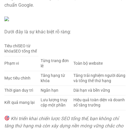
chuẩn Google.
Dưới đây là sự khác biệt rõ ràng:
Tiêu chíSEO từ
khóaSEO tổng thể
Từng trang đơn
Phạm vi
Toàn bộ website
lẻ
Tăng hạng từ
Tăng trải nghiệm người dùng
Mục tiêu chính
khóa
và tổng thể thứ hạng
Thời gian duy trì
Ngắn hạn
Dài hạn và bền vững
Lưu lượng truy
Hiệu quả toàn diện và doanh
Kết quả mang lại
cập một phần
số tăng trưởng
Khi triển khai chiến lược SEO tổng thể, bạn không chỉ
tăng thứ hạng mà còn xây dựng nền móng vững chắc cho