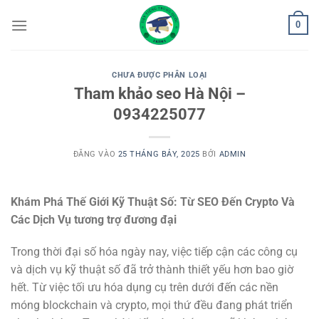
Bỏ
0
qua
nội
dung
CHƯA ĐƯỢC PHÂN LOẠI
Tham khảo seo Hà Nội –
0934225077
ĐĂNG VÀO
25 THÁNG BẢY, 2025
BỞI
ADMIN
Khám Phá Thế Giới Kỹ Thuật Số: Từ SEO Đến Crypto Và
Các Dịch Vụ tương trợ đương đại
Trong thời đại số hóa ngày nay, việc tiếp cận các công cụ
và dịch vụ kỹ thuật số đã trở thành thiết yếu hơn bao giờ
hết. Từ việc tối ưu hóa dụng cụ trên dưới đến các nền
móng blockchain và crypto, mọi thứ đều đang phát triển