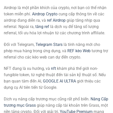
Airdrop là một phần khích của crypto, nơi bạn có thể nhận
token miễn phí.
Airdrop Crypto
cung cấp thông tin về các
airdrop đang diễn ra, và
ref Airdrop
giúp tăng nhịp qua
referral. Ngoài ra,
tăng ref
là dịch vụ để tăng số lượng
referral, tối ưu hóa lợi nhuận từ các chương trình affiliate.
Đối với Telegram,
Telegram Stars
là tính năng mới cho
phép mua hàng trong ứng dụng, và
REF kèo Web
tương trợ
referral cho các kèo web can dự đến crypto.
NFT đang là xu hướng, và
nft
khám phá thế giới non-
fungible token, từ nghệ thuật đến tài sản kỹ thuật số. Nếu
bạn quan tâm đến AI,
GOOGLE AI ULTRA
giới thiệu các
dụng cụ AI tiên tiến từ Google.
Dịch vụ nâng cấp trương mục cũng rất phổ biến.
Nâng Cấp
trương mục Grass
giúp nâng cấp tài khoản trên Grass, một
nền tảng crypto. Đối với giải trí,
YouTube Premium
mang