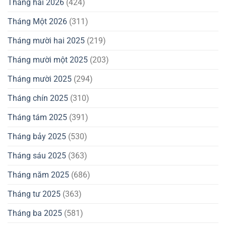
Tháng hai 2026
(424)
Tháng Một 2026
(311)
Tháng mười hai 2025
(219)
Tháng mười một 2025
(203)
Tháng mười 2025
(294)
Tháng chín 2025
(310)
Tháng tám 2025
(391)
Tháng bảy 2025
(530)
Tháng sáu 2025
(363)
Tháng năm 2025
(686)
Tháng tư 2025
(363)
Tháng ba 2025
(581)