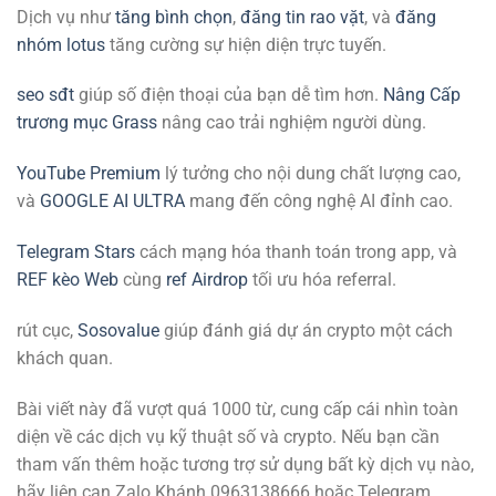
Dịch vụ như
tăng bình chọn
,
đăng tin rao vặt
, và
đăng
nhóm lotus
tăng cường sự hiện diện trực tuyến.
seo sđt
giúp số điện thoại của bạn dễ tìm hơn.
Nâng Cấp
trương mục Grass
nâng cao trải nghiệm người dùng.
YouTube Premium
lý tưởng cho nội dung chất lượng cao,
và
GOOGLE AI ULTRA
mang đến công nghệ AI đỉnh cao.
Telegram Stars
cách mạng hóa thanh toán trong app, và
REF kèo Web
cùng
ref Airdrop
tối ưu hóa referral.
rút cục,
Sosovalue
giúp đánh giá dự án crypto một cách
khách quan.
Bài viết này đã vượt quá 1000 từ, cung cấp cái nhìn toàn
diện về các dịch vụ kỹ thuật số và crypto. Nếu bạn cần
tham vấn thêm hoặc tương trợ sử dụng bất kỳ dịch vụ nào,
hãy liên can Zalo Khánh 0963138666 hoặc Telegram