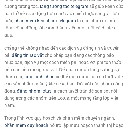
cường tương tác,
tăng tương tác telegram
sẽ giúp kênh của
bạn trở nên sôi động hơn nhờ các chiến lược sáng ý. Hơn
nữa,
phần mềm kéo nhóm telegram
là giải pháp để mở
rộng cộng đồng, lôi cuốn thành viên mới một cách hiệu
quả.
chẳng thể không nhắc đến các dịch vụ đăng tin và truyền
bá.
đăng tin rao vặt
cho phép bạn đăng các thông báo
mua bán, dịch vụ một cách miễn phí hoặc với phí tổn thấp
trên các nền móng rao vặt. Nếu bạn muốn tăng cường sự
tham gia,
tăng bình chọn
có thể giúp nâng cao số lượt vote
cho sản phẩm hoặc ý kiến của bạn. Đối với các nhóm cộng
đồng,
đăng nhóm lotus
là cách tuyệt trần để san sớt nội
dung trong các nhóm trên Lotus, một mạng tầng lớp Việt
Nam.
Trong lĩnh vực quy hoạch và phần mềm chuyên ngành,
phần mềm quy hoạch
hỗ trợ lập mưu hoạch thành thị hoặc