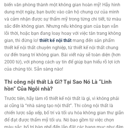
biến văn phòng thành một không gian hoàn mỹ! Hãy hình
dung một ngày, bạn bước vào căn hộ chung cư của mình
và cảm nhận được sự thẩm mỹ trong từng chi tiết, từ màu
sắc đến không gian. Nhưng nếu không gian của bạn vẫn
lỗi thời, hoặc bạn đang loay hoay với việc tân trang không
gian, thì đừng lo!
thiết kế nội thất
mang đến sản phẩm
thiết kế nội thất chuyên nghiệp, từ thiết kế nội thất chung
cư đến trang trí không gian. Bài viết này sẽ toàn diện (hơn
2000 từ), với phong cách uy tín để giúp bạn hiểu rõ lợi ích
của chúng tôi. Sẵn sàng nào!
Thi công nội thất Là Gì? Tại Sao Nó Là “Linh
hồn” Của Ngôi nhà?
Trước tiên, hãy làm rõ thiết kế nội thất là gì, vì không phải
ai cũng là “nhà sáng tạo nội thất”. Thi công nội thất là
chiến lược sắp xếp, bố trí và tối ưu hóa không gian thư giãn
để đạt được thẩm mỹ tối ưu. Nó bao gồm từ việc chọn
màu sắc, bố trí bàn ghế đến lắp đặt các hạng mục như đèn