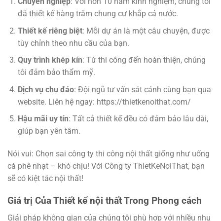
Chuyên nghiệp
: Với hơn 10 năm kinh nghiệm, chúng tôi
đã thiết kế hàng trăm chung cư khắp cả nước.
Thiết kế riêng biệt
: Mỗi dự án là một câu chuyện, được
tùy chỉnh theo nhu cầu của bạn.
Quy trình khép kín
: Từ thi công đến hoàn thiện, chúng
tôi đảm bảo thẩm mỹ.
Dịch vụ chu đáo
: Đội ngũ tư vấn sát cánh cùng bạn qua
website. Liên hệ ngay: https://thietkenoithat.com/
Hậu mãi uy tín
: Tất cả thiết kế đều có đảm bảo lâu dài,
giúp bạn yên tâm.
Nói vui: Chọn sai công ty thi công nội thất giống như uống
cà phê nhạt – khó chịu! Với Công ty ThietKeNoiThat, bạn
sẽ có kiệt tác nội thất!
Giá trị Của Thiết kế nội thất Trong Phong cách
Giải pháp không gian của chúng tôi phù hợp với nhiều nhu