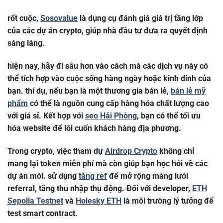
rốt cuộc,
Sosovalue
là dụng cụ đánh giá giá trị tầng lớp
của các dự án crypto, giúp nhà đầu tư đưa ra quyết định
sáng láng.
hiện nay, hãy đi sâu hơn vào cách mà các dịch vụ này có
thể tích hợp vào cuộc sống hàng ngày hoặc kinh dinh của
bạn. thí dụ, nếu bạn là một thương gia bán lẻ,
bán lẻ mỹ
phẩm
có thể là nguồn cung cấp hàng hóa chất lượng cao
với giá sỉ. Kết hợp với
seo Hải Phòng
, bạn có thể tối ưu
hóa website để lôi cuốn khách hàng địa phương.
Trong crypto, việc tham dự
Airdrop Crypto
không chỉ
mang lại token miễn phí mà còn giúp bạn học hỏi về các
dự án mới. sử dụng
tăng ref
để mở rộng màng lưới
referral, tăng thu nhập thụ động. Đối với developer,
ETH
Sepolia Testnet
và
Holesky ETH
là môi trường lý tưởng để
test smart contract.