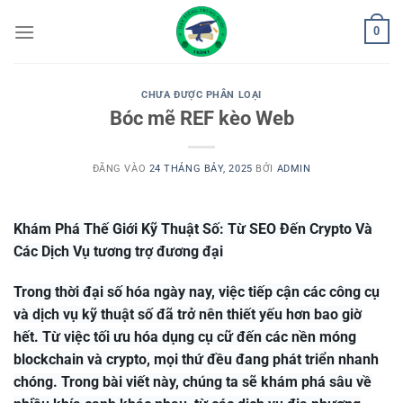
Bỏ
0
qua
nội
dung
CHƯA ĐƯỢC PHÂN LOẠI
Bóc mẽ REF kèo Web
ĐĂNG VÀO
24 THÁNG BẢY, 2025
BỞI
ADMIN
Khám Phá Thế Giới Kỹ Thuật Số: Từ SEO Đến Crypto Và
Các Dịch Vụ tương trợ đương đại
Trong thời đại số hóa ngày nay, việc tiếp cận các công cụ
và dịch vụ kỹ thuật số đã trở nên thiết yếu hơn bao giờ
hết. Từ việc tối ưu hóa dụng cụ cữ đến các nền móng
blockchain và crypto, mọi thứ đều đang phát triển nhanh
chóng. Trong bài viết này, chúng ta sẽ khám phá sâu về