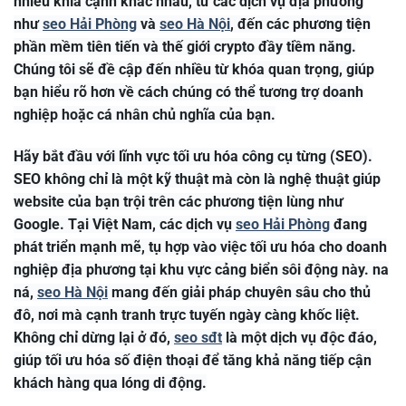
nhiều khía cạnh khác nhau, từ các dịch vụ địa phương
như
seo Hải Phòng
và
seo Hà Nội
, đến các phương tiện
phần mềm tiên tiến và thế giới crypto đầy tiềm năng.
Chúng tôi sẽ đề cập đến nhiều từ khóa quan trọng, giúp
bạn hiểu rõ hơn về cách chúng có thể tương trợ doanh
nghiệp hoặc cá nhân chủ nghĩa của bạn.
Hãy bắt đầu với lĩnh vực tối ưu hóa công cụ từng (SEO).
SEO không chỉ là một kỹ thuật mà còn là nghệ thuật giúp
website của bạn trội trên các phương tiện lùng như
Google. Tại Việt Nam, các dịch vụ
seo Hải Phòng
đang
phát triển mạnh mẽ, tụ hợp vào việc tối ưu hóa cho doanh
nghiệp địa phương tại khu vực cảng biển sôi động này. na
ná,
seo Hà Nội
mang đến giải pháp chuyên sâu cho thủ
đô, nơi mà cạnh tranh trực tuyến ngày càng khốc liệt.
Không chỉ dừng lại ở đó,
seo sđt
là một dịch vụ độc đáo,
giúp tối ưu hóa số điện thoại để tăng khả năng tiếp cận
khách hàng qua lóng di động.