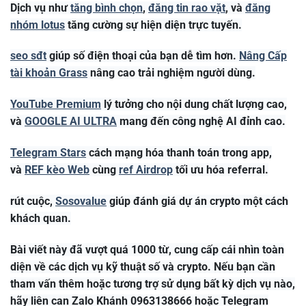
Dịch vụ như
tăng bình chọn
,
đăng tin rao vặt
, và
đăng
nhóm lotus
tăng cường sự hiện diện trực tuyến.
seo sđt
giúp số điện thoại của bạn dễ tìm hơn.
Nâng Cấp
tài khoản Grass
nâng cao trải nghiệm người dùng.
YouTube Premium
lý tưởng cho nội dung chất lượng cao,
và
GOOGLE AI ULTRA
mang đến công nghệ AI đỉnh cao.
Telegram Stars
cách mạng hóa thanh toán trong app,
và
REF kèo Web
cùng
ref Airdrop
tối ưu hóa referral.
rút cuộc,
Sosovalue
giúp đánh giá dự án crypto một cách
khách quan.
Bài viết này đã vượt quá 1000 từ, cung cấp cái nhìn toàn
diện về các dịch vụ kỹ thuật số và crypto. Nếu bạn cần
tham vấn thêm hoặc tương trợ sử dụng bất kỳ dịch vụ nào,
hãy liên can Zalo Khánh 0963138666 hoặc Telegram