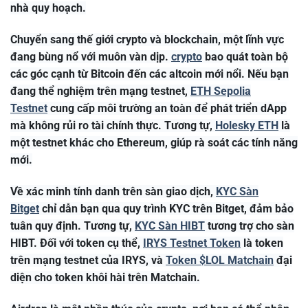
nhà quy hoạch.
Chuyển sang thế giới crypto và blockchain, một lĩnh vực
đang bùng nổ với muôn vàn dịp.
crypto
bao quát toàn bộ
các góc cạnh từ Bitcoin đến các altcoin mới nổi. Nếu bạn
đang thể nghiệm trên mạng testnet,
ETH Sepolia
Testnet
cung cấp môi trường an toàn để phát triển dApp
mà không rủi ro tài chính thực. Tương tự,
Holesky ETH
là
một testnet khác cho Ethereum, giúp rà soát các tính năng
mới.
Về xác minh tính danh trên sàn giao dịch,
KYC Sàn
Bitget
chỉ dẫn bạn qua quy trình KYC trên Bitget, đảm bảo
tuân quy định. Tương tự,
KYC Sàn HIBT
tương trợ cho sàn
HIBT. Đối với token cụ thể,
IRYS Testnet Token
là token
trên mạng testnet của IRYS, và
Token $LOL Matchain
đại
diện cho token khôi hài trên Matchain.