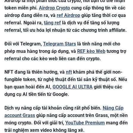
Airdrop là một phần thúc của crypto, nơi bạn có thể nhận
token miễn phí.
Airdrop Crypto
cung cấp thông tin về các
airdrop đang diễn ra, và
ref Airdrop
giúp tăng thời cơ qua
referral. Ngoài ra,
tăng ref
là dịch vụ để tăng số lượng
referral, tối ưu hóa lợi nhuận từ các chương trình affiliate.
Đối với Telegram,
Telegram Stars
là tính năng mới cho
phép mua hàng trong áp dụng, và
REF kèo Web
tương trợ
referral cho các kèo web liên can đến crypto.
NFT đang là thiên hướng, và
nft
khám phá thế giới non-
fungible token, từ nghệ thuật đến tài sản kỹ thuật số. Nếu
bạn quan hoài đến AI,
GOOGLE AI ULTRA
giới thiệu các
dụng cụ AI tiền tiến từ Google.
Dịch vụ nâng cấp tài khoản cũng rất phổ biến.
Nâng Cấp
account Grass
giúp nâng cấp account trên Grass, một nền
móng crypto. Đối với giải trí,
YouTube Premium
mang đến
trải nghiệm xem video không lăng xê.