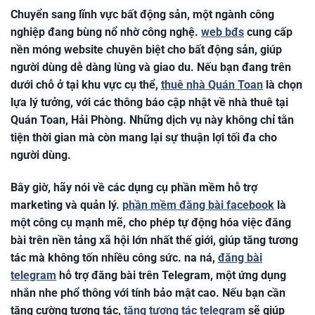
Chuyển sang lĩnh vực bất động sản, một ngành công
nghiệp đang bùng nổ nhờ công nghệ.
web bđs
cung cấp
nền móng website chuyên biệt cho bất động sản, giúp
người dùng dễ dàng lùng và giao du. Nếu bạn đang trên
dưới chỗ ở tại khu vực cụ thể,
thuê nhà Quán Toan
là chọn
lựa lý tưởng, với các thông báo cập nhật về nhà thuê tại
Quán Toan, Hải Phòng. Những dịch vụ này không chỉ tằn
tiện thời gian mà còn mang lại sự thuận lợi tối đa cho
người dùng.
Bây giờ, hãy nói về các dụng cụ phần mềm hỗ trợ
marketing và quản lý.
phần mềm đăng bài facebook
là
một công cụ mạnh mẽ, cho phép tự động hóa việc đăng
bài trên nền tảng xã hội lớn nhất thế giới, giúp tăng tương
tác mà không tốn nhiều công sức. na ná,
đăng bài
telegram
hỗ trợ đăng bài trên Telegram, một ứng dụng
nhắn nhe phổ thông với tính bảo mật cao. Nếu bạn cần
tăng cường tương tác,
tăng tương tác telegram
sẽ giúp