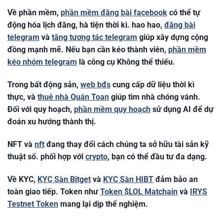
Về phần mềm,
phần mềm đăng bài facebook
có thể tự
động hóa lịch đăng, hà tiện thời kì. hao hao,
đăng bài
telegram
và
tăng tương tác telegram
giúp xây dựng cộng
đồng mạnh mẽ. Nếu bạn cần kéo thành viên,
phần mềm
kéo nhóm telegram
là công cụ Không thể thiếu.
Trong bất động sản,
web bđs
cung cấp dữ liệu thời kì
thực, và
thuê nhà Quán Toan
giúp tìm nhà chóng vánh.
Đối với quy hoạch,
phần mềm quy hoạch
sử dụng AI để dự
đoán xu hướng thành thị.
NFT và
nft
đang thay đổi cách chúng ta sở hữu tài sản kỹ
thuật số. phối hợp với
crypto
, bạn có thể đầu tư đa dạng.
Về KYC,
KYC Sàn Bitget
và
KYC Sàn HIBT
đảm bảo an
toàn giao tiếp. Token như
Token $LOL Matchain
và
IRYS
Testnet Token
mang lại dịp thể nghiệm.