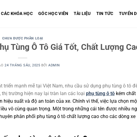
CÁC KHÓA HỌC
GÓC HỌC VIÊN
TÀI LIỆU
TIN TỨC
TUYỂN 
CHƯA ĐƯỢC PHÂN LOẠI
ụ Tùng Ô Tô Giá Tốt, Chất Lượng Ca
ÀO
24 THÁNG SÁU, 2025
BỞI
ADMIN
t triển mạnh mẽ tại Việt Nam, nhu cầu sử dụng phụ tùng ô tô đ
thị trường hiện nay lại tràn lan các loại
phụ tùng ô tô
kém chất 
hiệu suất và độ an toàn của xe. Chính vì thế, việc lựa chọn mộ
 điều vô cùng quan trọng. Một trong những cái tên được nhiều ng
huyên phân phối phụ tùng ô tô chất lượng cao cho các dòng xe