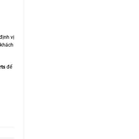
định vị
 khách
rts
để