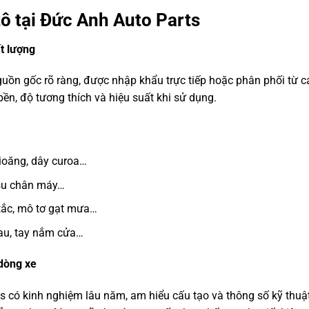
ô tại Đức Anh Auto Parts
t lượng
uồn gốc rõ ràng, được nhập khẩu trực tiếp hoặc phân phối từ c
ền, độ tương thích và hiệu suất khi sử dụng.
gioăng, dây curoa…
 su chân máy…
 tắc, mô tơ gạt mưa…
sau, tay nắm cửa…
 dòng xe
ts có kinh nghiệm lâu năm, am hiểu cấu tạo và thông số kỹ thuậ