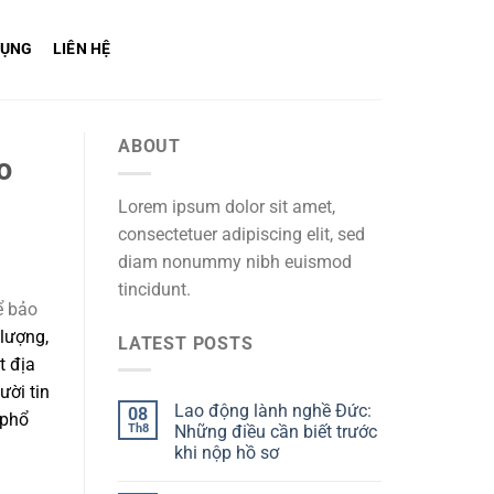
DỤNG
LIÊN HỆ
ABOUT
o
Lorem ipsum dolor sit amet,
consectetuer adipiscing elit, sed
diam nonummy nibh euismod
tincidunt.
ể bảo
lượng,
LATEST POSTS
t địa
ười tin
Lao động lành nghề Đức:
08
 phổ
Th8
Những điều cần biết trước
khi nộp hồ sơ