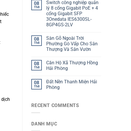
Switch công nghiệp quản
08
Th8
lý 8 cổng Gigabit PoE + 4
cổng Gigabit SFP
chiếc
3Onedata IES6300SL-
t
8GP4GS-2LV
Sàn Gỗ Ngoài Trời
08
:
Th8
Phường Gò Vấp Cho Sân
Thượng Và Sân Vườn
Căn Hộ Xã Thượng Hồng
08
Th8
Hải Phòng
Đất Nền Thanh Miện Hải
08
Th8
Phòng
 dịch
RECENT COMMENTS
DANH MỤC