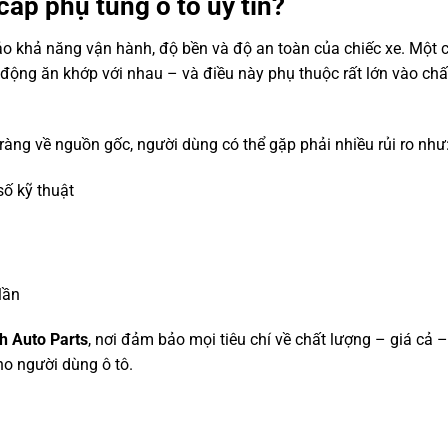
cấp phụ tùng ô tô uy tín?
bảo khả năng vận hành, độ bền và độ an toàn của chiếc xe. Một 
 động ăn khớp với nhau – và điều này phụ thuộc rất lớn vào chấ
ràng về nguồn gốc, người dùng có thể gặp phải nhiều rủi ro như
ố kỹ thuật
lần
h Auto Parts
, nơi đảm bảo mọi tiêu chí về chất lượng – giá cả –
cho người dùng ô tô.